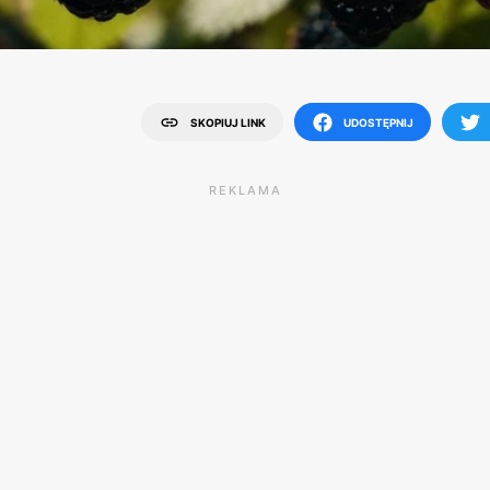
SKOPIUJ LINK
UDOSTĘPNIJ
REKLAMA