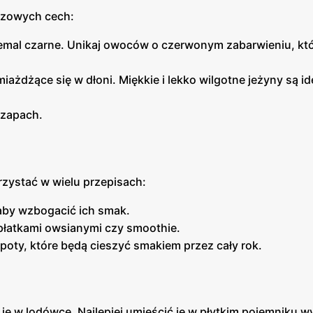
czowych cech:
emal czarne. Unikaj owoców o czerwonym zabarwieniu, kt
ażdżące się w dłoni. Miękkie i lekko wilgotne jeżyny są i
 zapach.
zystać w wielu przepisach:
 aby wzbogacić ich smak.
płatkami owsianymi czy smoothie.
oty, które będą cieszyć smakiem przez cały rok.
je w lodówce. Najlepiej umieścić je w płytkim pojemniku 