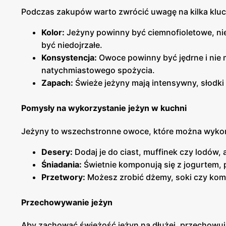
Podczas zakupów warto zwrócić uwagę na kilka klu
Kolor:
Jeżyny powinny być ciemnofioletowe, ni
być niedojrzałe.
Konsystencja:
Owoce powinny być jędrne i nie mi
natychmiastowego spożycia.
Zapach:
Świeże jeżyny mają intensywny, słodki
Pomysły na wykorzystanie jeżyn w kuchni
Jeżyny to wszechstronne owoce, które można wykor
Desery:
Dodaj je do ciast, muffinek czy lodów,
Śniadania:
Świetnie komponują się z jogurtem, 
Przetwory:
Możesz zrobić dżemy, soki czy komp
Przechowywanie jeżyn
Aby zachować świeżość jeżyn na dłużej, przechowuj 