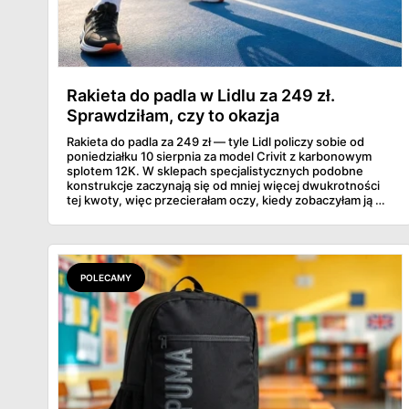
Rakieta do padla w Lidlu za 249 zł.
Sprawdziłam, czy to okazja
Rakieta do padla za 249 zł — tyle Lidl policzy sobie od
poniedziałku 10 sierpnia za model Crivit z karbonowym
splotem 12K. W sklepach specjalistycznych podobne
konstrukcje zaczynają się od mniej więcej dwukrotności
tej kwoty, więc przecierałam oczy, kiedy zobaczyłam ją w
gazetce między dresami a wkrętarką. Padel to dziś
najszybciej rosnący sport w Polsce: kortów przybywa
lawinowo, a chętnych jeszcze szybciej. Sprawdziłam, co
dokładnie dostajemy za te pieniądze i komu taka rakieta
faktycznie wystarczy.
POLECAMY