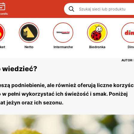
handlu
ket
Netto
Intermarche
Biedronka
Din
AUTOR:
o wiedzieć?
szą podniebienie, ale również oferują liczne korzyśc
 w pełni wykorzystać ich świeżość i smak. Poniżej
t jeżyn oraz ich sezonu.