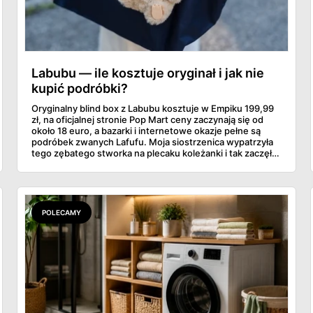
Labubu — ile kosztuje oryginał i jak nie
kupić podróbki?
Oryginalny blind box z Labubu kosztuje w Empiku 199,99
zł, na oficjalnej stronie Pop Mart ceny zaczynają się od
około 18 euro, a bazarki i internetowe okazje pełne są
podróbek zwanych Lafufu. Moja siostrzenica wypatrzyła
tego zębatego stworka na plecaku koleżanki i tak zaczęło
się rodzinne śledztwo: co to właściwie jest, ile naprawdę
kosztuje i po czym poznać, że sprzedawca nie wciska nam
podróbki. Spisałam wszystko, czego się dowiedziałam —
łącznie z jedną wpadką, o której za chwilę.
POLECAMY