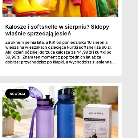
Kalosze i softshelle w sierpniu? Sklepy
właśnie sprzedają jesień
Za oknem pełnia lata, a KiK od poniedziałku 10 sierpnia
wiesza na wieszakach dziecięce kurtki softshell za 60 zł,
Aldi dzień później dorzuca kalosze za 44,99 zł i kurtki po
39,99 zł. Znam ten moment z poprzednich lat aż za
dobrze: przychodzisz po klapki, a wychodzisz z jesienną
garderobą dla całej rodziny. Sprawdziłam, co dokładnie
pojawi się w gazetkach w przyszłym tygodniu i czy jest
sens kupować jesień, zanim skończą się wakacje.
NOWOŚCI