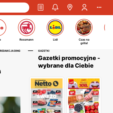
o
Rossmann
Lidl
Czas na
Ta
grilla!
kosm
 REDAKCJA DING
GAZETKI
Gazetki promocyjne -
wybrane dla Ciebie
i