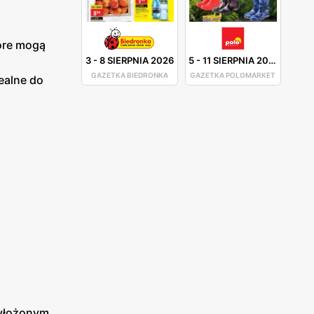
óre mogą
3
-
8 SIERPNIA 2026
5
-
11 SIERPNIA 2026
GAZETKA BIEDRONKA
GAZETKA POLOMARKET
dealne do
wyłożonym