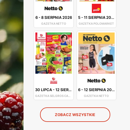
6
-
8 SIERPNIA 2026
5
-
11 SIERPNIA 2026
GAZETKA NETTO
GAZETKA POLOMARKET
30 LIPCA
-
12 SIERPNIA 2026
6
-
12 SIERPNIA 2026
GAZETKA SELGROS CASH&CARRY
GAZETKA NETTO
ZOBACZ WSZYSTKIE