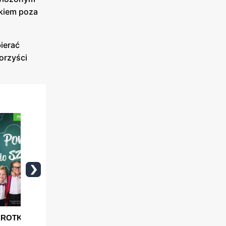
akiem poza
ierać
orzyści