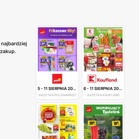
 najbardziej
 zakup.
5
-
11 SIERPNIA 2026
6
-
11 SIERPNIA 2026
GAZETKA POLOMARKET
GAZETKA KAUFLAND