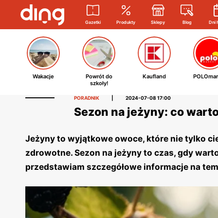
Gazetki
Produkty
Sklepy
Blog
Dni 
Wakacje
Powrót do
Kaufland
POLOmar
szkoły!
PORADNIK
|
2024-07-08 17:00
Sezon na jeżyny: co wart
Jeżyny to wyjątkowe owoce, które nie tylko cie
zdrowotne. Sezon na jeżyny to czas, gdy warto
przedstawiam szczegółowe informacje na tema