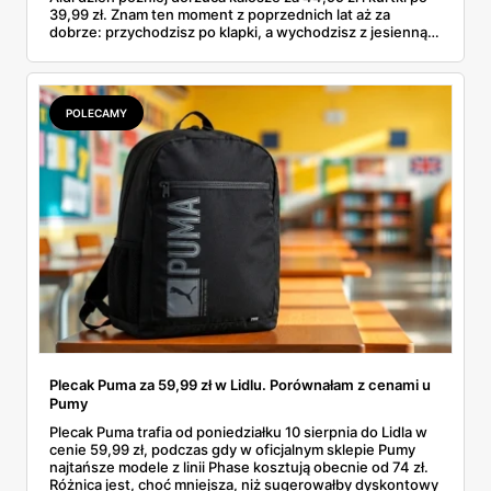
39,99 zł. Znam ten moment z poprzednich lat aż za
dobrze: przychodzisz po klapki, a wychodzisz z jesienną
garderobą dla całej rodziny. Sprawdziłam, co dokładnie
pojawi się w gazetkach w przyszłym tygodniu i czy jest
sens kupować jesień, zanim skończą się wakacje.
POLECAMY
Plecak Puma za 59,99 zł w Lidlu. Porównałam z cenami u
Pumy
Plecak Puma trafia od poniedziałku 10 sierpnia do Lidla w
cenie 59,99 zł, podczas gdy w oficjalnym sklepie Pumy
najtańsze modele z linii Phase kosztują obecnie od 74 zł.
Różnica jest, choć mniejsza, niż sugerowałby dyskontowy