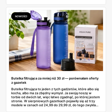
aktualne promocje AGD i RTV — poniżej wszystko, co
znalazłam, z cenami i terminami.
NOWOŚCI
Butelka filtrująca za mniej niż 30 zł — porównałam oferty
z gazetek
Butelka filtrująca to jeden z tych gadżetów, które albo się
kocha, albo ma za zbędny wymysł. Ja swoją noszę w
torbie od dwóch lat, więc łatwo zgadnąć, po której jestem
stronie. W sierpniowych gazetkach pojawiły się aż trzy
modele w cenach od 24,99 do 29,99 zł, do tego zwykła
butelka za 14,99 zł dla nieprzekonanych. Sprawdziłam