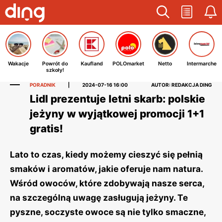
Wakacje
Powrót do
Kaufland
POLOmarket
Netto
Intermarche
szkoły!
PORADNIK
|
2024-07-16 16:00
AUTOR: REDAKCJA DING
Lidl prezentuje letni skarb: polskie
jeżyny w wyjątkowej promocji 1+1
gratis!
Lato to czas, kiedy możemy cieszyć się pełnią
smaków i aromatów, jakie oferuje nam natura.
Wśród owoców, które zdobywają nasze serca,
na szczególną uwagę zasługują jeżyny. Te
pyszne, soczyste owoce są nie tylko smaczne,