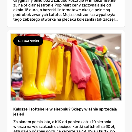
Oryginalny blind box z Labubu kosztuje w Empiku 199,99
zł, na oficjalnej stronie Pop Mart ceny zaczynają się od
około 18 euro, a bazarki i internetowe okazje pełne są
podróbek zwanych Lafufu. Moja siostrzenica wypatrzyła
tego zębatego stworka na plecaku koleżanki i tak zaczęło
się rodzinne śledztwo: co to właściwie jest, ile naprawdę
kosztuje i po czym poznać, że sprzedawca nie wciska nam
podróbki. Spisałam wszystko, czego się dowiedziałam —
łącznie z jedną wpadką, o której za chwilę.
AKTUALNOŚCI
Kalosze i softshelle w sierpniu? Sklepy właśnie sprzedają
jesień
Za oknem pełnia lata, a KiK od poniedziałku 10 sierpnia
wiesza na wieszakach dziecięce kurtki softshell za 60 zł,
Aldi dzień później dorzuca kalosze za 44,99 zł i kurtki po