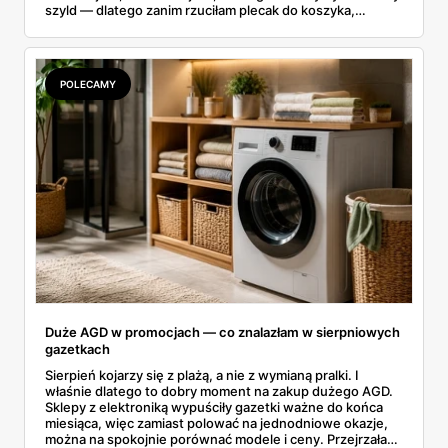
szyld — dlatego zanim rzuciłam plecak do koszyka,
rozłożyłam ceny na czynniki pierwsze. Poniżej cała
rozpiska: co dokładnie sprzedaje Lidl, ile kosztują
odpowiedniki u producenta i komu ten zakup naprawdę
się opłaci.
POLECAMY
Duże AGD w promocjach — co znalazłam w sierpniowych
gazetkach
Sierpień kojarzy się z plażą, a nie z wymianą pralki. I
właśnie dlatego to dobry moment na zakup dużego AGD.
Sklepy z elektroniką wypuściły gazetki ważne do końca
miesiąca, więc zamiast polować na jednodniowe okazje,
można na spokojnie porównać modele i ceny. Przejrzałam