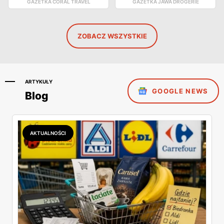
GAZETKA CORAL TRAVEL
GAZETKA JAWA DROGERIE
ZOBACZ WSZYSTKIE
ARTYKUŁY
GOOGLE NEWS
Blog
AKTUALNOŚCI