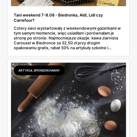
Tani weekend 7-8.08 - Biedronka, Aldi, Lidl czy
Carrefour?
Cztery sieci wystartowały z weekendowymi gazetkami w
tym samym momencie, więc usiadłam i porównałam je
stronę po stronie. Najmocniejsze okazje: kawa ziarnista
Carousel w Biedronce za 32,50 zł przy drugim
opakowaniu gratis, rabat 50% na artykuły szkolne i
przemysłowe przy zakupie trzech sztuk oraz banany po
2,99 zł za kilogram, ale wyłącznie w sobotę z aplikacją. Aldi
odpowiada masłem za 2,99 zł. Werdykt w skrócie:
najwięcej wyciśniesz z Biedronki, po świeże warzywa jedź
ARTYKUŁ SPONSOROWANY
do Aldi.