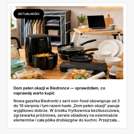
wszystkie oferty i policzyłam, kiedy taki zakup faktycznie
się opłaca.
AKTUALNOŚCI
Dom pełen okazji w Biedronce — sprawdziłam, co
naprawdę warto kupić
Nowa gazetka Biedronki z serii non-food obowiązuje od 3
do 19 sierpnia i tym razem hasło „Dom pełen okazji" pasuje
wyjątkowo dobrze. W środku frytkownica beztłuszczowa,
zgrzewarka próżniowa, serwis obiadowy na osiemnaście
elementów i cała półka drobiazgów do kuchni. Przejrzałam
wszystkie strony i wybrałam to, po co sama ustawiłabym
się przy półce z samego rana.