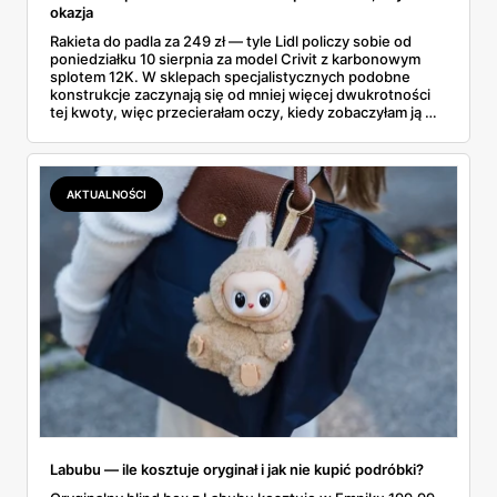
okazja
Rakieta do padla za 249 zł — tyle Lidl policzy sobie od
poniedziałku 10 sierpnia za model Crivit z karbonowym
splotem 12K. W sklepach specjalistycznych podobne
konstrukcje zaczynają się od mniej więcej dwukrotności
tej kwoty, więc przecierałam oczy, kiedy zobaczyłam ją w
gazetce między dresami a wkrętarką. Padel to dziś
najszybciej rosnący sport w Polsce: kortów przybywa
lawinowo, a chętnych jeszcze szybciej. Sprawdziłam, co
dokładnie dostajemy za te pieniądze i komu taka rakieta
AKTUALNOŚCI
faktycznie wystarczy.
Labubu — ile kosztuje oryginał i jak nie kupić podróbki?