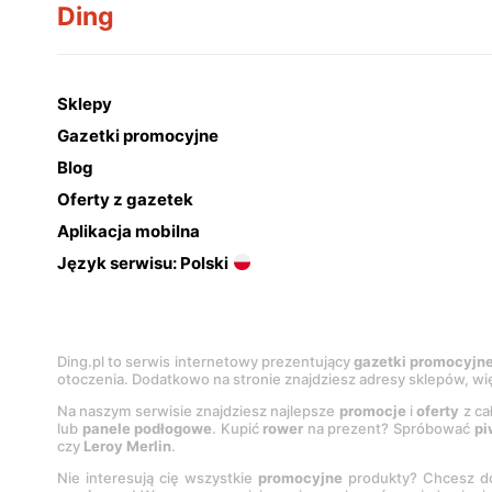
Ding
Sklepy
Gazetki promocyjne
Blog
Oferty z gazetek
Aplikacja mobilna
Język serwisu: Polski
Ding.pl to serwis internetowy prezentujący
gazetki promocyjn
otoczenia. Dodatkowo na stronie znajdziesz adresy sklepów, wię
Na naszym serwisie znajdziesz najlepsze
promocje
i
oferty
z ca
lub
panele podłogowe
. Kupić
rower
na prezent? Spróbować
pi
czy
Leroy Merlin
.
Nie interesują cię wszystkie
promocyjne
produkty? Chcesz do