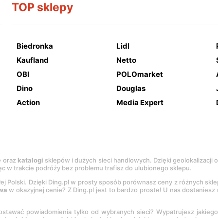
TOP sklepy
Biedronka
Lidl
Kaufland
Netto
OBI
POLOmarket
Dino
Douglas
Action
Media Expert
e
oraz
katalogi
sklepów i dużych sieci handlowych. Dzięki geolokalizacji
c w trakcie podróży bez problemu trafisz do ulubionego sklepu.
łej Polski. Dzięki Ding.pl w prosty sposób porównasz ceny z różnych skl
wa
w okazyjnej cenie? Z Ding.pl jest to bardzo proste! U nas dostanies
stawać powiadomienia tylko od wybranych sieci? Wypatrujesz jakieg