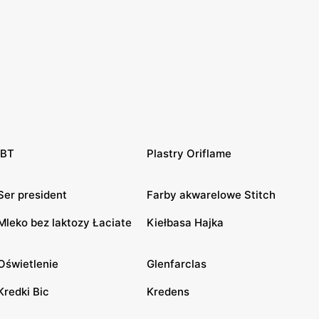
IBT
Plastry Oriflame
Ser president
Farby akwarelowe Stitch
Mleko bez laktozy Łaciate
Kiełbasa Hajka
Oświetlenie
Glenfarclas
Kredki Bic
Kredens