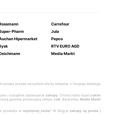
Rossmann
Carrefour
Super-Pharm
Jula
Auchan Hipermarket
Pepco
Jysk
RTV EURO AGD
Deichmann
Media Markt
 otrzymasz przede wszystkim oferty sklepów, z Twojego bliskiego
epów i rozsądnie zaplanujecie
zakupy
. Chcesz tanio kupić
cukier
z nową gazetkę promocyjną sklepu:
Lidl
, Biedronka,
Media Markt
oś produktu w
najniższej cenie
? W Ding.pl
zakupy są proste i