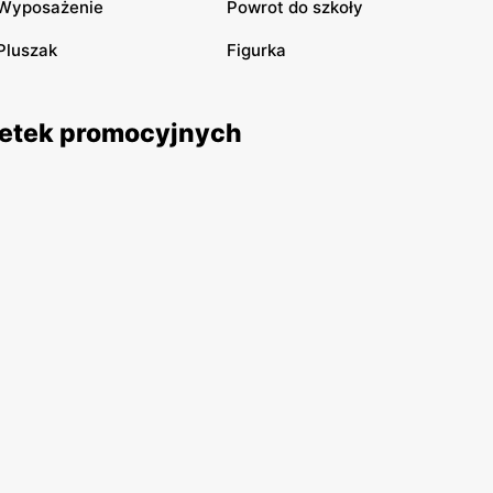
Wyposażenie
Powrot do szkoły
Pluszak
Figurka
azetek promocyjnych