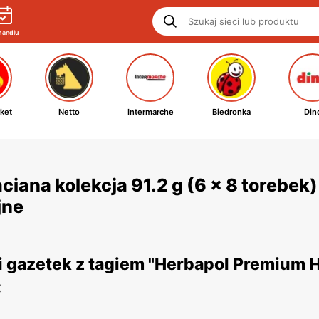
handlu
ket
Netto
Intermarche
Biedronka
Din
ana kolekcja 91.2 g (6 x 8 torebek)
jne
gazetek z tagiem "Herbapol Premium He
: