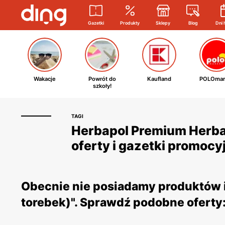
Gazetki
Produkty
Sklepy
Blog
Dni 
Wakacje
Powrót do
Kaufland
POLOmar
szkoły!
TAGI
Herbapol Premium Herbaci
oferty i gazetki promocy
Obecnie nie posiadamy produktów i 
torebek)". Sprawdź podobne oferty