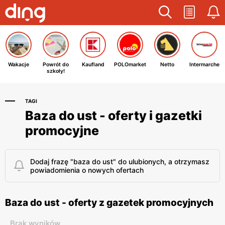
Wakacje
Powrót do
Kaufland
POLOmarket
Netto
Intermarche
szkoły!
TAGI
Baza do ust - oferty i gazetki
promocyjne
Dodaj frazę "baza do ust" do ulubionych, a otrzymasz
powiadomienia o nowych ofertach
Baza do ust - oferty z gazetek promocyjnych
Brak wyników