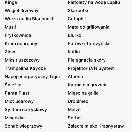
Kinga
Pistolety na wodę Lupilu
Węgiel drzewny
Skarpetki
Wieża audio Blaupunkt
Cetaphil
Musli
Mata do grillowania
Frytkownica
Biurko
Krem ochronny
Parówki Tarczyński
Zlew
Kotlin
Miks tłuszczowy
Pielęgnacja skóry
Trampolina Kayoba
Projektor LVN System
Napój energetyczny Tiger
Athena
Śnieżka
Karma dla gryzoni
Panta Plast
Mięso na grilla
Młot udarowy
Drobimex
System natryskowy
Melvit
Miseczka
Sorbet
Schab wieprzowy
Zsiadłe mleko Krasnystaw