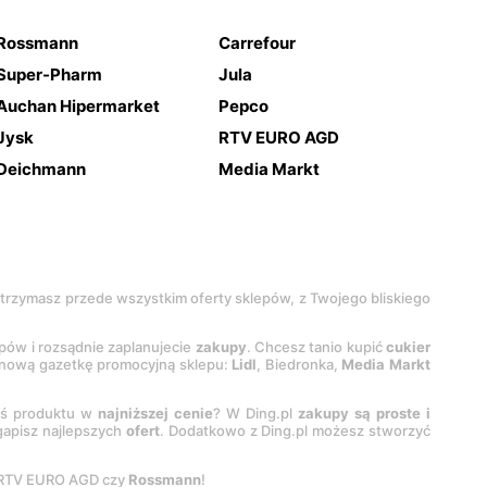
Rossmann
Carrefour
Super-Pharm
Jula
Auchan Hipermarket
Pepco
Jysk
RTV EURO AGD
Deichmann
Media Markt
 otrzymasz przede wszystkim oferty sklepów, z Twojego bliskiego
epów i rozsądnie zaplanujecie
zakupy
. Chcesz tanio kupić
cukier
z nową gazetkę promocyjną sklepu:
Lidl
, Biedronka,
Media Markt
oś produktu w
najniższej cenie
? W Ding.pl
zakupy są proste i
egapisz najlepszych
ofert
. Dodatkowo z Ding.pl możesz stworzyć
 RTV EURO AGD czy
Rossmann
!