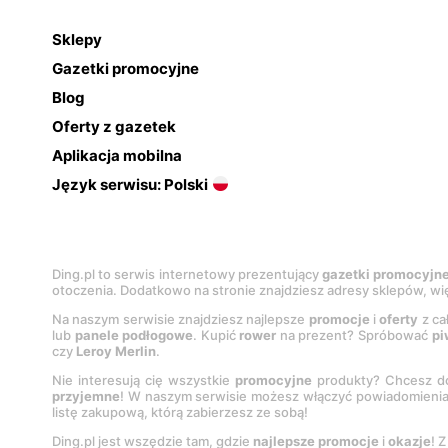
Sklepy
Gazetki promocyjne
Blog
Oferty z gazetek
Aplikacja mobilna
Język serwisu: Polski
Ding.pl to serwis internetowy prezentujący
gazetki promocyjn
otoczenia. Dodatkowo na stronie znajdziesz adresy sklepów, wię
Na naszym serwisie znajdziesz najlepsze
promocje
i
oferty
z ca
lub
panele podłogowe
. Kupić
rower
na prezent? Spróbować
pi
czy
Leroy Merlin
.
Nie interesują cię wszystkie
promocyjne
produkty? Chcesz do
przyjemne
! W naszym serwisie możesz włączyć powiadomieni
listę zakupową, którą zabierzesz ze sobą!
Ding.pl jest wszędzie tam, gdzie
najlepsze promocje
i
okazje
! 