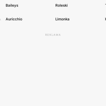
Baileys
Roleski
a
Auricchio
Limonka
REKLAMA