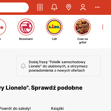
o
Rossmann
Lidl
Czas na
Ta
grilla!
kosm
Dodaj frazę "Fotelik samochodowy
Lionelo" do ulubionych, a otrzymasz
powiadomienia o nowych ofertach
wy Lionelo". Sprawdź podobne
Powrót do szkoły!
Książki