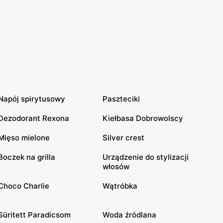
Napój spirytusowy
Paszteciki
Dezodorant Rexona
Kiełbasa Dobrowolscy
Mięso mielone
Silver crest
Boczek na grilla
Urządzenie do stylizacji
włosów
Choco Charlie
Wątróbka
Süritett Paradicsom
Woda źródlana