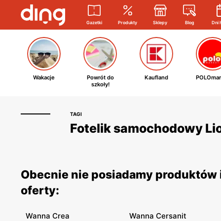
Gazetki
Produkty
Sklepy
Blog
Dni 
Wakacje
Powrót do
Kaufland
POLOmar
szkoły!
TAGI
Fotelik samochodowy Lion
Obecnie nie posiadamy produktów i
oferty:
Wanna Crea
Wanna Cersanit