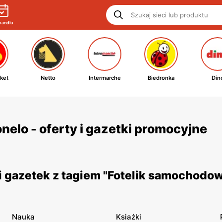
handlu
ket
Netto
Intermarche
Biedronka
Din
elo - oferty i gazetki promocyjne
 gazetek z tagiem "Fotelik samochodo
Nauka
Ksiażki