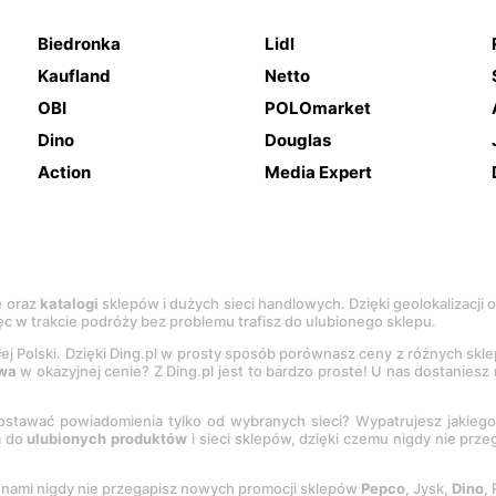
Biedronka
Lidl
Kaufland
Netto
OBI
POLOmarket
Dino
Douglas
Action
Media Expert
e
oraz
katalogi
sklepów i dużych sieci handlowych. Dzięki geolokalizacji
c w trakcie podróży bez problemu trafisz do ulubionego sklepu.
łej Polski. Dzięki Ding.pl w prosty sposób porównasz ceny z różnych skl
wa
w okazyjnej cenie? Z Ding.pl jest to bardzo proste! U nas dostanies
stawać powiadomienia tylko od wybranych sieci? Wypatrujesz jakieg
a do
ulubionych produktów
i sieci sklepów, dzięki czemu nigdy nie prz
Z nami nigdy nie przegapisz nowych promocji sklepów
Pepco
, Jysk,
Dino
,