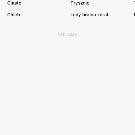
Ciasto
Prysznic
Chleb
Lody bracia koral
REKLAMA