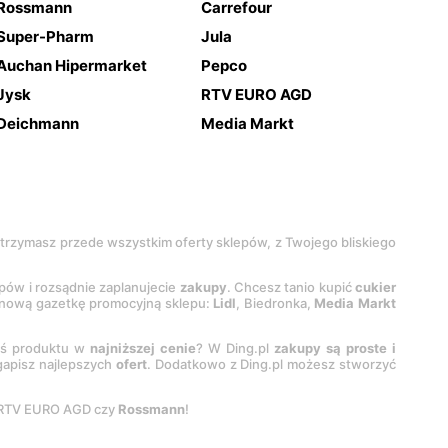
Rossmann
Carrefour
Super-Pharm
Jula
Auchan Hipermarket
Pepco
Jysk
RTV EURO AGD
Deichmann
Media Markt
 otrzymasz przede wszystkim oferty sklepów, z Twojego bliskiego
epów i rozsądnie zaplanujecie
zakupy
. Chcesz tanio kupić
cukier
z nową gazetkę promocyjną sklepu:
Lidl
, Biedronka,
Media Markt
oś produktu w
najniższej cenie
? W Ding.pl
zakupy są proste i
egapisz najlepszych
ofert
. Dodatkowo z Ding.pl możesz stworzyć
 RTV EURO AGD czy
Rossmann
!