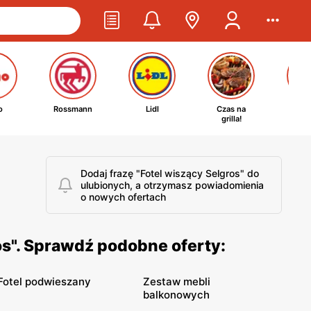
o
Rossmann
Lidl
Czas na
Ta
grilla!
kosm
Dodaj frazę "Fotel wiszący Selgros" do
ulubionych, a otrzymasz powiadomienia
o nowych ofertach
os". Sprawdź podobne oferty:
Fotel podwieszany
Zestaw mebli
balkonowych