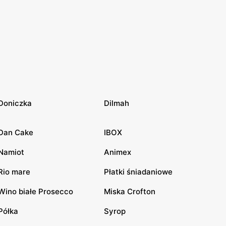
Doniczka
Dilmah
Dan Cake
IBOX
Namiot
Animex
Rio mare
Płatki śniadaniowe
Wino białe Prosecco
Miska Crofton
Półka
Syrop