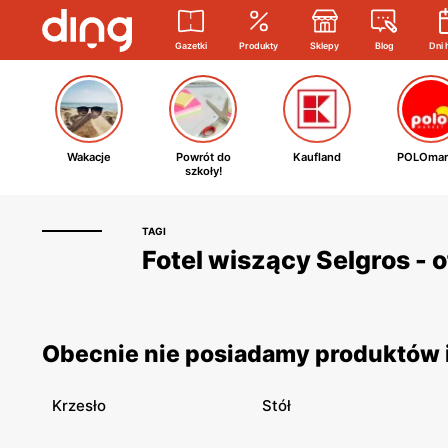
Gazetki
Produkty
Sklepy
Blog
Dni 
Wakacje
Powrót do
Kaufland
POLOmar
szkoły!
TAGI
Fotel wiszący Selgros - 
Obecnie nie posiadamy produktów i 
Krzesło
Stół