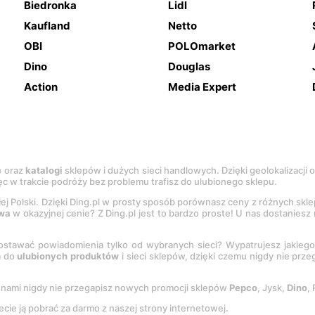
Biedronka
Lidl
Kaufland
Netto
OBI
POLOmarket
Dino
Douglas
Action
Media Expert
e
oraz
katalogi
sklepów i dużych sieci handlowych. Dzięki geolokalizacji
c w trakcie podróży bez problemu trafisz do ulubionego sklepu.
łej Polski. Dzięki Ding.pl w prosty sposób porównasz ceny z różnych skl
wa
w okazyjnej cenie? Z Ding.pl jest to bardzo proste! U nas dostanies
stawać powiadomienia tylko od wybranych sieci? Wypatrujesz jakieg
a do
ulubionych produktów
i sieci sklepów, dzięki czemu nigdy nie prz
Z nami nigdy nie przegapisz nowych promocji sklepów
Pepco
, Jysk,
Dino
,
ecie ją pobrać za darmo z naszej strony internetowej.