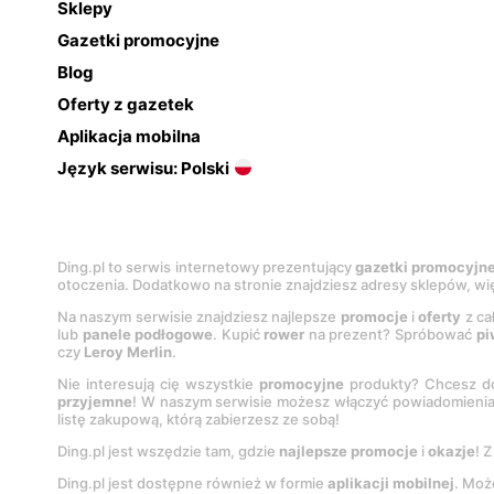
Sklepy
Gazetki promocyjne
Blog
Oferty z gazetek
Aplikacja mobilna
Język serwisu: Polski
Ding.pl to serwis internetowy prezentujący
gazetki promocyjn
otoczenia. Dodatkowo na stronie znajdziesz adresy sklepów, wię
Na naszym serwisie znajdziesz najlepsze
promocje
i
oferty
z ca
lub
panele podłogowe
. Kupić
rower
na prezent? Spróbować
pi
czy
Leroy Merlin
.
Nie interesują cię wszystkie
promocyjne
produkty? Chcesz do
przyjemne
! W naszym serwisie możesz włączyć powiadomieni
listę zakupową, którą zabierzesz ze sobą!
Ding.pl jest wszędzie tam, gdzie
najlepsze promocje
i
okazje
! 
Ding.pl jest dostępne również w formie
aplikacji mobilnej
. Moż