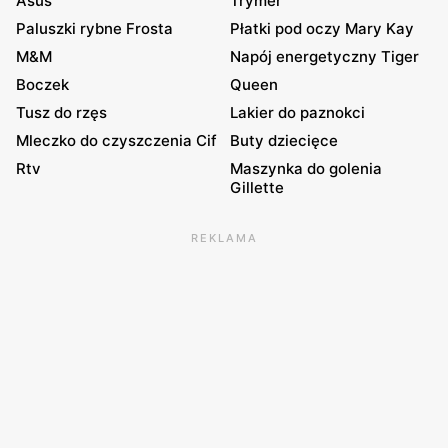
Asus
Trymer
Paluszki rybne Frosta
Płatki pod oczy Mary Kay
M&M
Napój energetyczny Tiger
Boczek
Queen
Tusz do rzęs
Lakier do paznokci
Mleczko do czyszczenia Cif
Buty dziecięce
Rtv
Maszynka do golenia
Gillette
REKLAMA