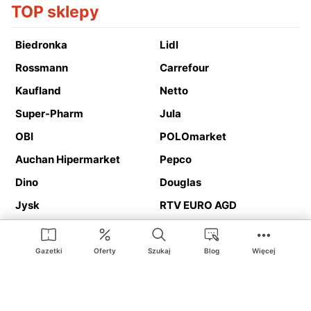
TOP sklepy
Biedronka
Lidl
Rossmann
Carrefour
Kaufland
Netto
Super-Pharm
Jula
OBI
POLOmarket
Auchan Hipermarket
Pepco
Dino
Douglas
Jysk
RTV EURO AGD
Action
Media Expert
Deichmann
Media Markt
Gazetki
Oferty
Szukaj
Blog
Więcej
Ding.pl to serwis internetowy prezentujący
gazetki promocyjne
oraz
katalogi
sklepów i dużych sieci handlowych. Dzięki