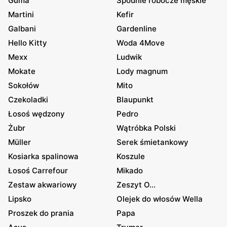
Guma
Spodnie robocze męskie
Martini
Kefir
Galbani
Gardenline
Hello Kitty
Woda 4Move
Mexx
Ludwik
Mokate
Lody magnum
Sokołów
Mito
Czekoladki
Blaupunkt
Łosoś wędzony
Pedro
Żubr
Wątróbka Polski
Müller
Serek śmietankowy
Kosiarka spalinowa
Koszule
Łosoś Carrefour
Mikado
Zestaw akwariowy
Zeszyt O...
Lipsko
Olejek do włosów Wella
Proszek do prania
Papa