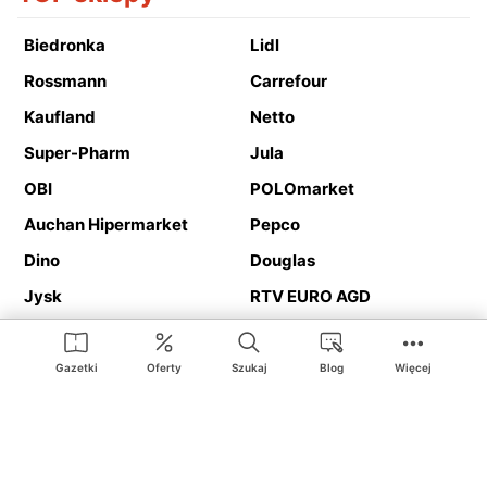
Biedronka
Lidl
Rossmann
Carrefour
Kaufland
Netto
Super-Pharm
Jula
OBI
POLOmarket
Auchan Hipermarket
Pepco
Dino
Douglas
Jysk
RTV EURO AGD
Action
Media Expert
Deichmann
Media Markt
Gazetki
Oferty
Szukaj
Blog
Więcej
Ding.pl to serwis internetowy prezentujący
gazetki promocyjne
oraz
katalogi
sklepów i dużych sieci handlowych. Dzięki
geolokalizacji otrzymasz przede wszystkim oferty sklepów, z
Twojego bliskiego otoczenia. Dodatkowo na stronie znajdziesz