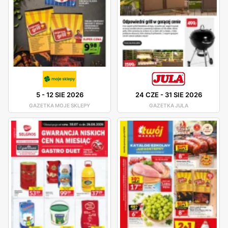
5
-
12 SIE 2026
24 CZE
-
31 SIE 2026
GAZETKA MOJE SKLEPY
GAZETKA JULA