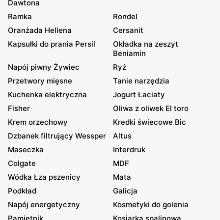
Dawtona
Ramka
Rondel
Oranżada Hellena
Cersanit
Kapsułki do prania Persil
Okładka na zeszyt
Beniamin
Napój piwny Żywiec
Ryż
Przetwory mięsne
Tanie narzędzia
Kuchenka elektryczna
Jogurt Łaciaty
Fisher
Oliwa z oliwek El toro
Krem orzechowy
Kredki świecowe Bic
Dzbanek filtrujący Wessper
Altus
Maseczka
Interdruk
Colgate
MDF
Wódka Łza pszenicy
Mata
Podkład
Galicja
Napój energetyczny
Kosmetyki do golenia
Pamiętnik
Kosiarka spalinowa