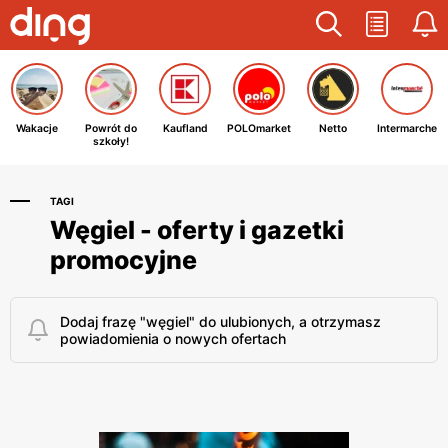
Wakacje
Powrót do
Kaufland
POLOmarket
Netto
Intermarche
szkoły!
TAGI
Węgiel - oferty i gazetki
promocyjne
Dodaj frazę "węgiel" do ulubionych, a otrzymasz
powiadomienia o nowych ofertach