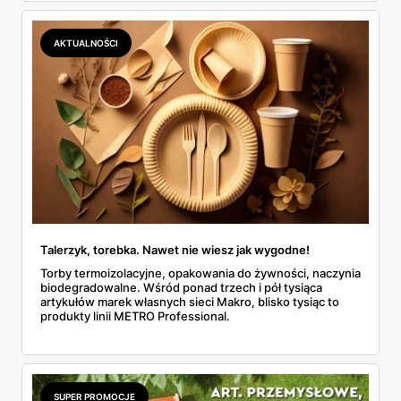
więc czas na spokojną decyzję jest, ale nie za dużo.
Sprawdzamy, co konkretnie kryje się za cenami z aktualnej
gazetki i czy warto się spieszyć.
AKTUALNOŚCI
Talerzyk, torebka. Nawet nie wiesz jak wygodne!
Torby termoizolacyjne, opakowania do żywności, naczynia
biodegradowalne. Wśród ponad trzech i pół tysiąca
artykułów marek własnych sieci Makro, blisko tysiąc to
produkty linii METRO Professional.
SUPER PROMOCJE