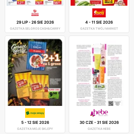
29 LIP
-
26 SIE 2026
4
-
11 SIE 2026
GAZETKA SELGROS CASH&CARRY
GAZETKA TWÓJ MARKET
5
-
12 SIE 2026
30 CZE
-
31 SIE 2026
GAZETKA MOJE SKLEPY
GAZETKA HEBE