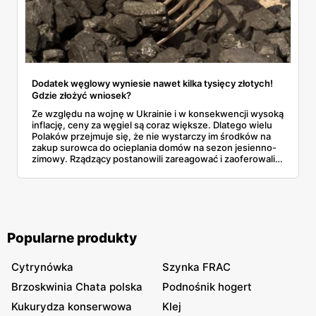
Dodatek węglowy wyniesie nawet kilka tysięcy złotych!
Gdzie złożyć wniosek?
Ze względu na wojnę w Ukrainie i w konsekwencji wysoką
inflację, ceny za węgiel są coraz większe. Dlatego wielu
Polaków przejmuje się, że nie wystarczy im środków na
zakup surowca do ocieplania domów na sezon jesienno-
zimowy. Rządzący postanowili zareagować i zaoferowali
dodatek węglowy dla gospodarstw domowych. Ile można
dostać pieniędzy? Kto może się o nie ubiegać? Przeczytaj!
Popularne produkty
Cytrynówka
Szynka FRAC
Brzoskwinia Chata polska
Podnośnik hogert
Kukurydza konserwowa
Klej