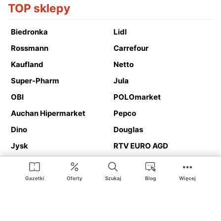
TOP sklepy
Biedronka
Lidl
Rossmann
Carrefour
Kaufland
Netto
Super-Pharm
Jula
OBI
POLOmarket
Auchan Hipermarket
Pepco
Dino
Douglas
Jysk
RTV EURO AGD
Action
Media Expert
Deichmann
Media Markt
Gazetki
Oferty
Szukaj
Blog
Więcej
Ding.pl to serwis internetowy prezentujący
gazetki promocyjne
oraz
katalogi
sklepów i dużych sieci handlowych. Dzięki