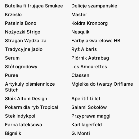
Butelka filtrująca Smukee
Delicje szampańskie
Krzesło
Master
Patelnia Bono
Kołdra Kronborg
Nożyczki Strigo
Nesquik
Stragan Wędzarza
Farby akwarelowe HB
Tradycyjne jadło
Ryż Albaris
Serum
Piórnik Astrabag
Stół ogrodowy
Les Amourettes
Puree
Classen
Artykuły piśmiennicze
Mgiełka do twarzy Oriflame
Stitch
Słoik Altom Design
Aperitif Lillet
Pokarm dla ryb Tropical
Salami Sokołów
Stek Indykpol
Przyprawa maggi
Farba lateksowa
Karl lagerfeld
Bigmilk
G. Monti