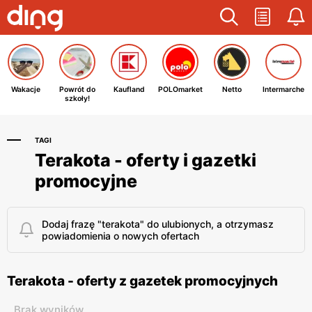
Wakacje
Powrót do
Kaufland
POLOmarket
Netto
Intermarche
szkoły!
TAGI
Terakota - oferty i gazetki
promocyjne
Dodaj frazę "terakota" do ulubionych, a otrzymasz
powiadomienia o nowych ofertach
Terakota - oferty z gazetek promocyjnych
Brak wyników