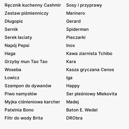
Ręcznik kuchenny Cashmir
Sosy i przyprawy
Zestaw piśmienniczy
Marinero
Długopis
Gerard
Sernik
Spiderman
Serek łaciaty
Pieczarki
Napój Pepsi
Inox
Haga
Kawa ziarnista Tchibo
Grzyby mun Tao Tao
Kara
Woseba
Kasza gryczana Cenos
Łowicz
Iga
Szampon do dywanów
Happy
Piwo namysłów
Ser pleśniowy Mlekovita
Myjka ciśnieniowa karcher
Madej
Patelnia Bono
Baton E. Wedel
Filtr do wody Brita
DRObra