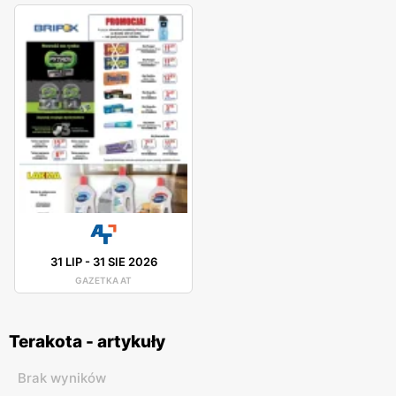
31 LIP
-
31 SIE 2026
GAZETKA AT
Terakota - artykuły
Brak wyników