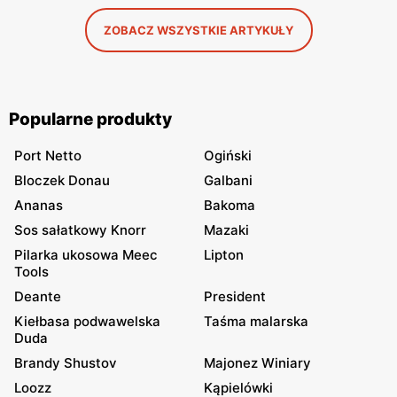
ZOBACZ WSZYSTKIE ARTYKUŁY
Popularne produkty
Port Netto
Ogiński
Bloczek Donau
Galbani
Ananas
Bakoma
Sos sałatkowy Knorr
Mazaki
Pilarka ukosowa Meec
Lipton
Tools
Deante
President
Kiełbasa podwawelska
Taśma malarska
Duda
Brandy Shustov
Majonez Winiary
Loozz
Kąpielówki