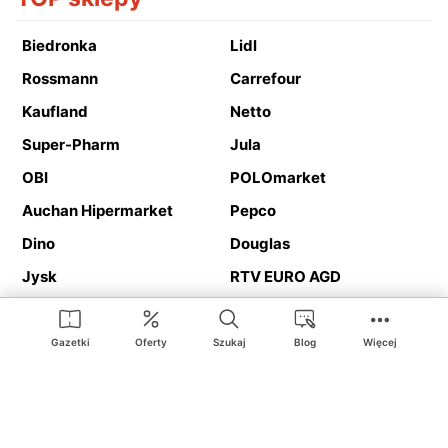
Biedronka
Lidl
Rossmann
Carrefour
Kaufland
Netto
Super-Pharm
Jula
OBI
POLOmarket
Auchan Hipermarket
Pepco
Dino
Douglas
Jysk
RTV EURO AGD
Action
Media Expert
Deichmann
Media Markt
Gazetki
Oferty
Szukaj
Blog
Więcej
Ding.pl to serwis internetowy prezentujący
gazetki promocyjne
oraz
katalogi
sklepów i dużych sieci handlowych. Dzięki
geolokalizacji otrzymasz przede wszystkim oferty sklepów, z