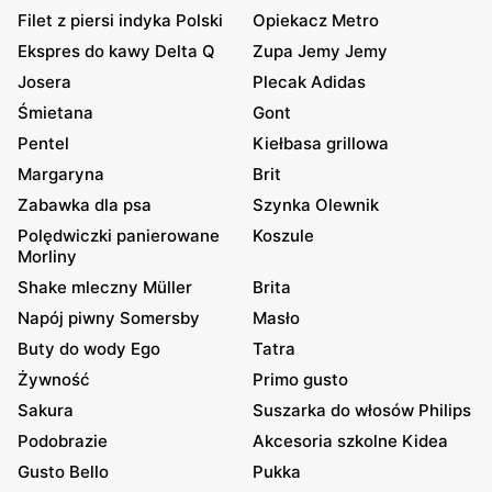
Filet z piersi indyka Polski
Opiekacz Metro
Ekspres do kawy Delta Q
Zupa Jemy Jemy
Josera
Plecak Adidas
Śmietana
Gont
Pentel
Kiełbasa grillowa
Margaryna
Brit
Zabawka dla psa
Szynka Olewnik
Polędwiczki panierowane
Koszule
Morliny
Shake mleczny Müller
Brita
Napój piwny Somersby
Masło
Buty do wody Ego
Tatra
Żywność
Primo gusto
Sakura
Suszarka do włosów Philips
Podobrazie
Akcesoria szkolne Kidea
Gusto Bello
Pukka