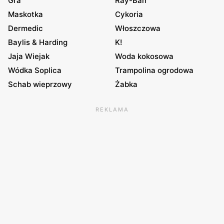
Gra
Ray-Ban
Maskotka
Cykoria
Dermedic
Włoszczowa
Baylis & Harding
K!
Jaja Wiejak
Woda kokosowa
Wódka Soplica
Trampolina ogrodowa
Schab wieprzowy
Żabka
REKLAMA