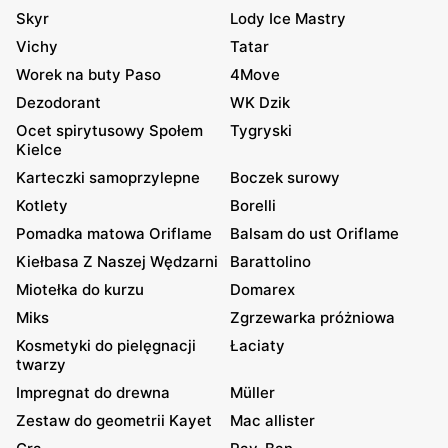
Skyr
Lody Ice Mastry
Vichy
Tatar
Worek na buty Paso
4Move
Dezodorant
WK Dzik
Ocet spirytusowy Społem
Tygryski
Kielce
Karteczki samoprzylepne
Boczek surowy
Kotlety
Borelli
Pomadka matowa Oriflame
Balsam do ust Oriflame
Kiełbasa Z Naszej Wędzarni
Barattolino
Miotełka do kurzu
Domarex
Miks
Zgrzewarka próżniowa
Kosmetyki do pielęgnacji
Łaciaty
twarzy
Impregnat do drewna
Müller
Zestaw do geometrii Kayet
Mac allister