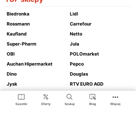
Biedronka
Lidl
Rossmann
Carrefour
Kaufland
Netto
Super-Pharm
Jula
OBI
POLOmarket
Auchan Hipermarket
Pepco
Dino
Douglas
Jysk
RTV EURO AGD
Action
Media Expert
Deichmann
Media Markt
Gazetki
Oferty
Szukaj
Blog
Więcej
Ding.pl to serwis internetowy prezentujący
gazetki promocyjne
oraz
katalogi
sklepów i dużych sieci handlowych. Dzięki
geolokalizacji otrzymasz przede wszystkim oferty sklepów, z