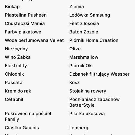
Biokap
Ziemia
Plastelina Pusheen
Lodówka Samsung
Chusteczki Mamia
Filet z łososia
Farby plakatowe
Baton Zozole
Woda perfumowana Velvet
Piórnik Home Creation
Niezbędny
Olive
Wino Żabka
Marshmallow
Elektrolity
Piórnik Ok.
Chłodnik
Dzbanek filtrujący Wessper
Passata
Kosz
Krem do rąk
Stojak na rowery
Cetaphil
Pochłaniacz zapachów
BetterStyle
Pokrowiec na pościel
Pilarka ukosowa
Family
Ciastka Gaulois
Lemberg