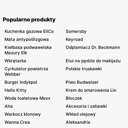
Popularne produkty
Kuchenka gazowa EliCo
Somersby
Mata antypoślizgowa
Keyroad
Kiełbasa podwawelska
Odplamiacz Dr. Beckmann
Mazury Ełk
Wkrętarka
Etui na pędzle do makijażu
Cyrkulator powietrza
Polskie truskawki
Webber
Burger Indykpol
Piwo Budweiser
Hello Kitty
Krem do smarowania Lin
Woda toaletowa Mexx
Bloczek
Aha
Akcesoria i zabawki
Warkocz klonowy
Wkład olejowy
Wanna Crea
Aleksandria