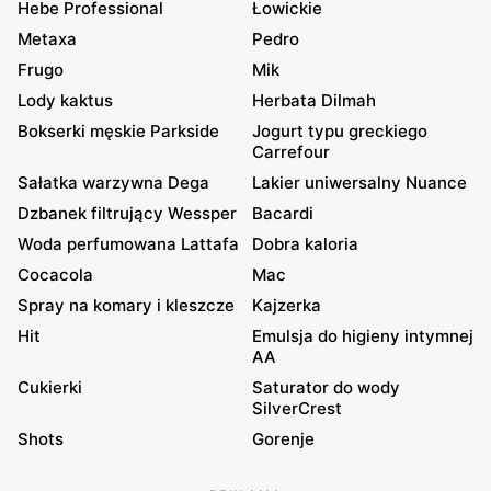
Hebe Professional
Łowickie
Metaxa
Pedro
Frugo
Mik
Lody kaktus
Herbata Dilmah
Bokserki męskie Parkside
Jogurt typu greckiego
Carrefour
Sałatka warzywna Dega
Lakier uniwersalny Nuance
Dzbanek filtrujący Wessper
Bacardi
Woda perfumowana Lattafa
Dobra kaloria
Cocacola
Mac
Spray na komary i kleszcze
Kajzerka
Hit
Emulsja do higieny intymnej
AA
Cukierki
Saturator do wody
SilverCrest
Shots
Gorenje