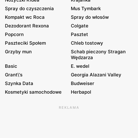
Spray do czyszczenia
Mus Tymbark
Kompakt wc Roca
Spray do włosów
Dezodorant Rexona
Colgate
Popcorn
Pasztet
Paszteciki Społem
Chleb tostowy
Grzyby mun
Schab pieczony Stragan
Wędzarza
Basic
E. wedel
Grant\'s
Georgia Alazani Valley
Szynka Data
Budweiser
Kosmetyki samochodowe
Herbapol
REKLAMA