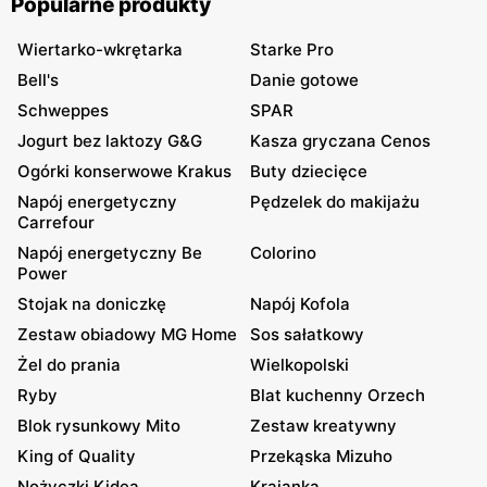
Popularne produkty
Wiertarko-wkrętarka
Starke Pro
Bell's
Danie gotowe
Schweppes
SPAR
Jogurt bez laktozy G&G
Kasza gryczana Cenos
Ogórki konserwowe Krakus
Buty dziecięce
Napój energetyczny
Pędzelek do makijażu
Carrefour
Napój energetyczny Be
Colorino
Power
Stojak na doniczkę
Napój Kofola
Zestaw obiadowy MG Home
Sos sałatkowy
Żel do prania
Wielkopolski
Ryby
Blat kuchenny Orzech
Blok rysunkowy Mito
Zestaw kreatywny
King of Quality
Przekąska Mizuho
Nożyczki Kidea
Krajanka