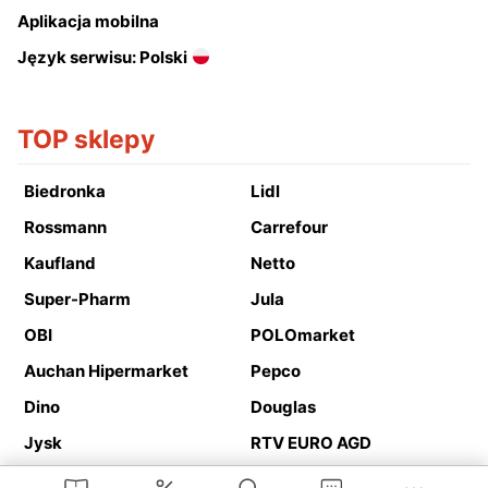
Aplikacja mobilna
Język serwisu: Polski
TOP sklepy
Biedronka
Lidl
Rossmann
Carrefour
Kaufland
Netto
Super-Pharm
Jula
OBI
POLOmarket
Auchan Hipermarket
Pepco
Dino
Douglas
Jysk
RTV EURO AGD
Action
Media Expert