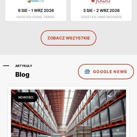
6 SIE
-
1 WRZ 2026
3 SIE
-
2 WRZ 2026
GAZETKA CORAL TRAVEL
GAZETKA JAWA DROGERIE
ZOBACZ WSZYSTKIE
ARTYKUŁY
GOOGLE NEWS
Blog
NOWOŚCI