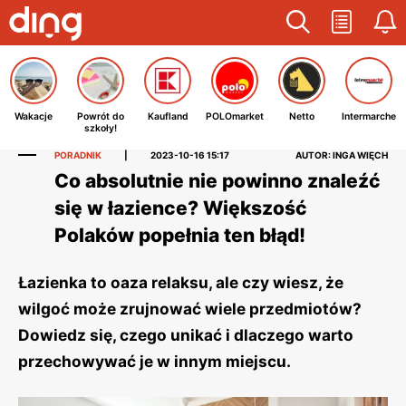
Wakacje
Powrót do
Kaufland
POLOmarket
Netto
Intermarche
szkoły!
PORADNIK
|
2023-10-16 15:17
AUTOR: INGA WIĘCH
Co absolutnie nie powinno znaleźć
się w łazience? Większość
Polaków popełnia ten błąd!
Łazienka to oaza relaksu, ale czy wiesz, że
wilgoć może zrujnować wiele przedmiotów?
Dowiedz się, czego unikać i dlaczego warto
przechowywać je w innym miejscu.