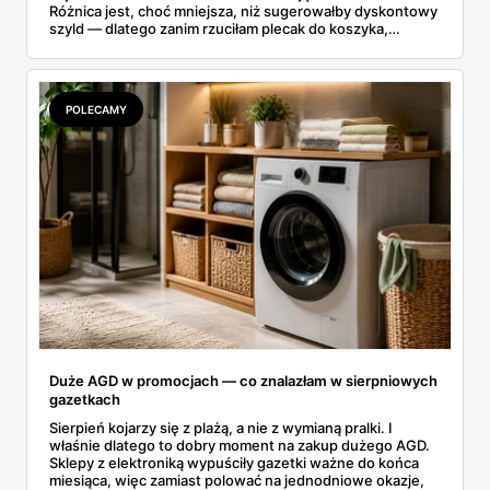
Różnica jest, choć mniejsza, niż sugerowałby dyskontowy
szyld — dlatego zanim rzuciłam plecak do koszyka,
rozłożyłam ceny na czynniki pierwsze. Poniżej cała
rozpiska: co dokładnie sprzedaje Lidl, ile kosztują
odpowiedniki u producenta i komu ten zakup naprawdę
się opłaci.
POLECAMY
Duże AGD w promocjach — co znalazłam w sierpniowych
gazetkach
Sierpień kojarzy się z plażą, a nie z wymianą pralki. I
właśnie dlatego to dobry moment na zakup dużego AGD.
Sklepy z elektroniką wypuściły gazetki ważne do końca
miesiąca, więc zamiast polować na jednodniowe okazje,