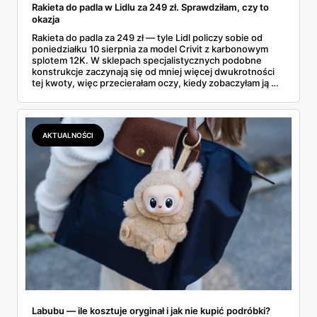
Rakieta do padla w Lidlu za 249 zł. Sprawdziłam, czy to
okazja
Rakieta do padla za 249 zł — tyle Lidl policzy sobie od
poniedziałku 10 sierpnia za model Crivit z karbonowym
splotem 12K. W sklepach specjalistycznych podobne
konstrukcje zaczynają się od mniej więcej dwukrotności
tej kwoty, więc przecierałam oczy, kiedy zobaczyłam ją w
gazetce między dresami a wkrętarką. Padel to dziś
najszybciej rosnący sport w Polsce: kortów przybywa
lawinowo, a chętnych jeszcze szybciej. Sprawdziłam, co
dokładnie dostajemy za te pieniądze i komu taka rakieta
AKTUALNOŚCI
faktycznie wystarczy.
Labubu — ile kosztuje oryginał i jak nie kupić podróbki?