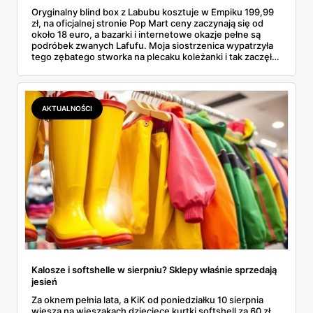
Oryginalny blind box z Labubu kosztuje w Empiku 199,99
zł, na oficjalnej stronie Pop Mart ceny zaczynają się od
około 18 euro, a bazarki i internetowe okazje pełne są
podróbek zwanych Lafufu. Moja siostrzenica wypatrzyła
tego zębatego stworka na plecaku koleżanki i tak zaczęło
się rodzinne śledztwo: co to właściwie jest, ile naprawdę
kosztuje i po czym poznać, że sprzedawca nie wciska nam
podróbki. Spisałam wszystko, czego się dowiedziałam —
łącznie z jedną wpadką, o której za chwilę.
AKTUALNOŚCI
Kalosze i softshelle w sierpniu? Sklepy właśnie sprzedają
jesień
Za oknem pełnia lata, a KiK od poniedziałku 10 sierpnia
wiesza na wieszakach dziecięce kurtki softshell za 60 zł,