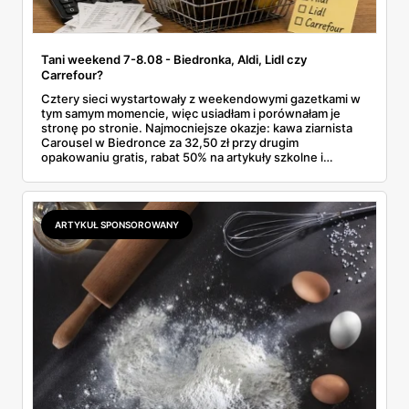
Tani weekend 7-8.08 - Biedronka, Aldi, Lidl czy
Carrefour?
Cztery sieci wystartowały z weekendowymi gazetkami w
tym samym momencie, więc usiadłam i porównałam je
stronę po stronie. Najmocniejsze okazje: kawa ziarnista
Carousel w Biedronce za 32,50 zł przy drugim
opakowaniu gratis, rabat 50% na artykuły szkolne i
przemysłowe przy zakupie trzech sztuk oraz banany po
2,99 zł za kilogram, ale wyłącznie w sobotę z aplikacją. Aldi
odpowiada masłem za 2,99 zł. Werdykt w skrócie:
najwięcej wyciśniesz z Biedronki, po świeże warzywa jedź
ARTYKUŁ SPONSOROWANY
do Aldi.