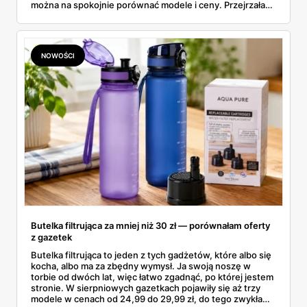
można na spokojnie porównać modele i ceny. Przejrzałam
aktualne promocje AGD i RTV — poniżej wszystko, co
znalazłam, z cenami i terminami.
NOWOŚCI
Butelka filtrująca za mniej niż 30 zł — porównałam oferty
z gazetek
Butelka filtrująca to jeden z tych gadżetów, które albo się
kocha, albo ma za zbędny wymysł. Ja swoją noszę w
torbie od dwóch lat, więc łatwo zgadnąć, po której jestem
stronie. W sierpniowych gazetkach pojawiły się aż trzy
modele w cenach od 24,99 do 29,99 zł, do tego zwykła