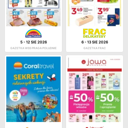
5
-
12 SIE 2026
6
-
13 SIE 2026
GAZETKA WSS PRAGA POŁUDNIE
GAZETKA FRAC