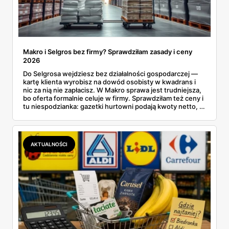
Makro i Selgros bez firmy? Sprawdziłam zasady i ceny
2026
Do Selgrosa wejdziesz bez działalności gospodarczej —
kartę klienta wyrobisz na dowód osobisty w kwadrans i
nic za nią nie zapłacisz. W Makro sprawa jest trudniejsza,
bo oferta formalnie celuje w firmy. Sprawdziłam też ceny i
tu niespodzianka: gazetki hurtowni podają kwoty netto, a
przy kasie doliczany jest VAT. Co więcej, hurt wcale nie
zawsze wygrywa — ta sama kawa ziarnista kosztuje w
Makro ponad dwa razy więcej niż w weekendowej
promocji dyskontu.
AKTUALNOŚCI