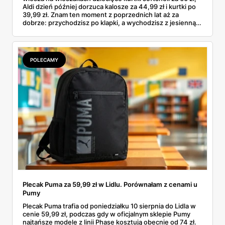
Aldi dzień później dorzuca kalosze za 44,99 zł i kurtki po
39,99 zł. Znam ten moment z poprzednich lat aż za
dobrze: przychodzisz po klapki, a wychodzisz z jesienną
garderobą dla całej rodziny. Sprawdziłam, co dokładnie
pojawi się w gazetkach w przyszłym tygodniu i czy jest
sens kupować jesień, zanim skończą się wakacje.
POLECAMY
Plecak Puma za 59,99 zł w Lidlu. Porównałam z cenami u
Pumy
Plecak Puma trafia od poniedziałku 10 sierpnia do Lidla w
cenie 59,99 zł, podczas gdy w oficjalnym sklepie Pumy
najtańsze modele z linii Phase kosztują obecnie od 74 zł.