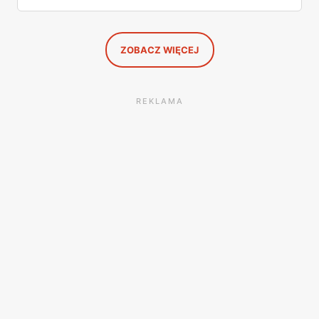
butelka za 14,99 zł dla nieprzekonanych. Sprawdziłam
wszystkie oferty i policzyłam, kiedy taki zakup faktycznie
się opłaca.
ZOBACZ WIĘCEJ
REKLAMA