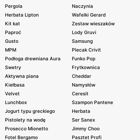
Pergola
Naczynia
Herbata Lipton
Wafelki Gerard
Kit kat
Zestaw wieszaków
Paproć
Lody Gruvi
Gusto
Samsung
MPM
Plecak Crivit
Podłoga drewniana Aura
Funko Pop
Swetry
Frytkownica
Aktywna piana
Cheddar
Kiełbasa
Namysłów
Velvet
Ceresit
Lunchbox
Szampon Pantene
Jogurt typu greckiego
Herbata
Pistolety na wodę
Ser Sanex
Prosecco Mionetto
Jimmy Choo
Fotel Bergamo
Pasztet Profi