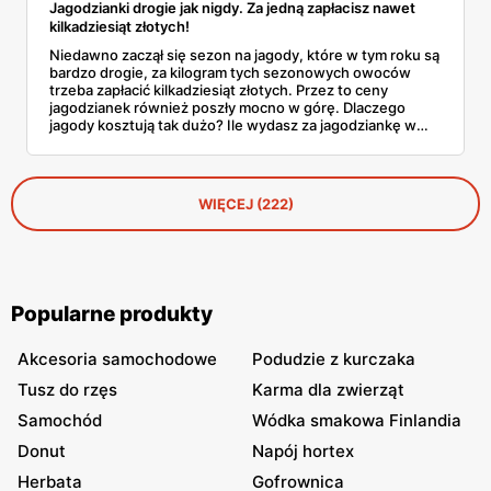
Jagodzianki drogie jak nigdy. Za jedną zapłacisz nawet
kilkadziesiąt złotych!
Niedawno zaczął się sezon na jagody, które w tym roku są
bardzo drogie, za kilogram tych sezonowych owoców
trzeba zapłacić kilkadziesiąt złotych. Przez to ceny
jagodzianek również poszły mocno w górę. Dlaczego
jagody kosztują tak dużo? Ile wydasz za jagodziankę w
cukierni? Zapoznaj się z naszym artykułem i dowiedz się
wszystkich szczegółów.
WIĘCEJ (222)
Popularne produkty
Akcesoria samochodowe
Podudzie z kurczaka
Tusz do rzęs
Karma dla zwierząt
Samochód
Wódka smakowa Finlandia
Donut
Napój hortex
Herbata
Gofrownica