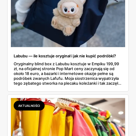
Labubu — ile kosztuje oryginał i jak nie kupić podróbki?
Oryginalny blind box z Labubu kosztuje w Empiku 199,99
zł, na oficjalnej stronie Pop Mart ceny zaczynają się od
około 18 euro, a bazarki i internetowe okazje pełne są
podróbek zwanych Lafufu. Moja siostrzenica wypatrzyła
tego zębatego stworka na plecaku koleżanki i tak zaczęło
się rodzinne śledztwo: co to właściwie jest, ile naprawdę
kosztuje i po czym poznać, że sprzedawca nie wciska nam
podróbki. Spisałam wszystko, czego się dowiedziałam —
łącznie z jedną wpadką, o której za chwilę.
AKTUALNOŚCI