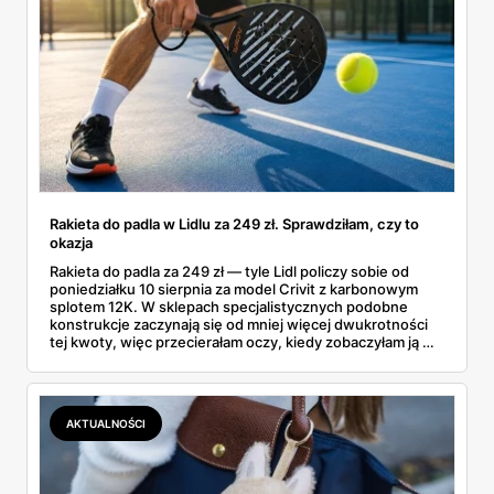
Rakieta do padla w Lidlu za 249 zł. Sprawdziłam, czy to
okazja
Rakieta do padla za 249 zł — tyle Lidl policzy sobie od
poniedziałku 10 sierpnia za model Crivit z karbonowym
splotem 12K. W sklepach specjalistycznych podobne
konstrukcje zaczynają się od mniej więcej dwukrotności
tej kwoty, więc przecierałam oczy, kiedy zobaczyłam ją w
gazetce między dresami a wkrętarką. Padel to dziś
najszybciej rosnący sport w Polsce: kortów przybywa
lawinowo, a chętnych jeszcze szybciej. Sprawdziłam, co
dokładnie dostajemy za te pieniądze i komu taka rakieta
AKTUALNOŚCI
faktycznie wystarczy.