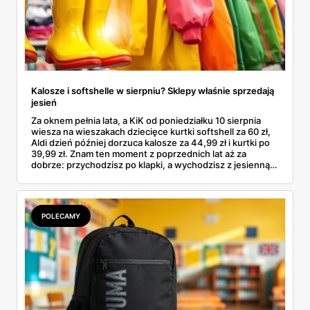
Kalosze i softshelle w sierpniu? Sklepy właśnie sprzedają
jesień
Za oknem pełnia lata, a KiK od poniedziałku 10 sierpnia
wiesza na wieszakach dziecięce kurtki softshell za 60 zł,
Aldi dzień później dorzuca kalosze za 44,99 zł i kurtki po
39,99 zł. Znam ten moment z poprzednich lat aż za
dobrze: przychodzisz po klapki, a wychodzisz z jesienną
garderobą dla całej rodziny. Sprawdziłam, co dokładnie
pojawi się w gazetkach w przyszłym tygodniu i czy jest
sens kupować jesień, zanim skończą się wakacje.
POLECAMY