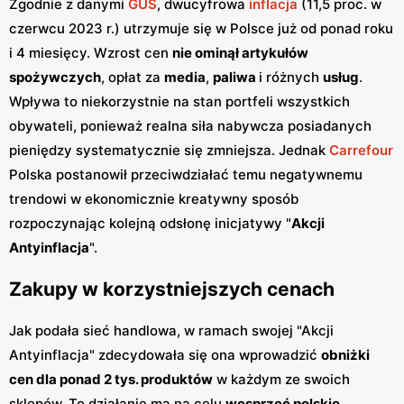
Zgodnie z danymi
GUS
, dwucyfrowa
inflacja
(11,5 proc. w
czerwcu 2023 r.) utrzymuje się w Polsce już od ponad roku
i 4 miesięcy. Wzrost cen
nie ominął artykułów
spożywczych
, opłat za
media
,
paliwa
i różnych
usług
.
Wpływa to niekorzystnie na stan portfeli wszystkich
obywateli, ponieważ realna siła nabywcza posiadanych
pieniędzy systematycznie się zmniejsza. Jednak
Carrefour
Polska postanowił przeciwdziałać temu negatywnemu
trendowi w ekonomicznie kreatywny sposób
rozpoczynając kolejną odsłonę inicjatywy "
Akcji
Antyinflacja
".
Zakupy w korzystniejszych cenach
Jak podała sieć handlowa, w ramach swojej "Akcji
Antyinflacja" zdecydowała się ona wprowadzić
obniżki
cen dla ponad 2 tys. produktów
w każdym ze swoich
sklepów. To działanie ma na celu
wesprzeć polskie