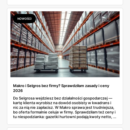
Wnioski? Krem orzechowy z paluszkami za 3,49 zł to
prawie 140 zł za kilogram, ale lody do mrożenia i rurki
waflowe bronią się nawet bez rabatu.
NOWOŚCI
Makro i Selgros bez firmy? Sprawdziłam zasady i ceny
2026
Do Selgrosa wejdziesz bez działalności gospodarczej —
kartę klienta wyrobisz na dowód osobisty w kwadrans i
nic za nią nie zapłacisz. W Makro sprawa jest trudniejsza,
bo oferta formalnie celuje w firmy. Sprawdziłam też ceny i
tu niespodzianka: gazetki hurtowni podają kwoty netto, a
przy kasie doliczany jest VAT. Co więcej, hurt wcale nie
zawsze wygrywa — ta sama kawa ziarnista kosztuje w