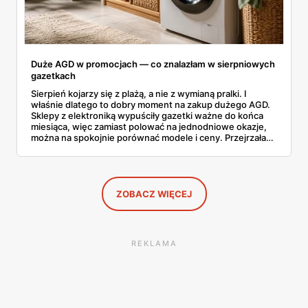
Duże AGD w promocjach — co znalazłam w sierpniowych
gazetkach
Sierpień kojarzy się z plażą, a nie z wymianą pralki. I
właśnie dlatego to dobry moment na zakup dużego AGD.
Sklepy z elektroniką wypuściły gazetki ważne do końca
miesiąca, więc zamiast polować na jednodniowe okazje,
można na spokojnie porównać modele i ceny. Przejrzałam
aktualne promocje AGD i RTV — poniżej wszystko, co
znalazłam, z cenami i terminami.
ZOBACZ WIĘCEJ
REKLAMA