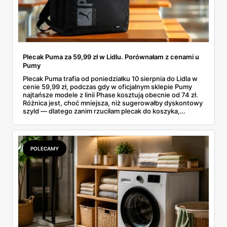
Plecak Puma za 59,99 zł w Lidlu. Porównałam z cenami u
Pumy
Plecak Puma trafia od poniedziałku 10 sierpnia do Lidla w
cenie 59,99 zł, podczas gdy w oficjalnym sklepie Pumy
najtańsze modele z linii Phase kosztują obecnie od 74 zł.
Różnica jest, choć mniejsza, niż sugerowałby dyskontowy
szyld — dlatego zanim rzuciłam plecak do koszyka,
rozłożyłam ceny na czynniki pierwsze. Poniżej cała
rozpiska: co dokładnie sprzedaje Lidl, ile kosztują
odpowiedniki u producenta i komu ten zakup naprawdę
się opłaci.
POLECAMY