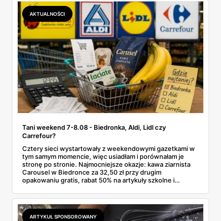
Makro ponad dwa razy więcej niż w weekendowej
promocji dyskontu.
AKTUALNOŚCI
Tani weekend 7-8.08 - Biedronka, Aldi, Lidl czy
Carrefour?
Cztery sieci wystartowały z weekendowymi gazetkami w
tym samym momencie, więc usiadłam i porównałam je
stronę po stronie. Najmocniejsze okazje: kawa ziarnista
Carousel w Biedronce za 32,50 zł przy drugim
opakowaniu gratis, rabat 50% na artykuły szkolne i
przemysłowe przy zakupie trzech sztuk oraz banany po
2,99 zł za kilogram, ale wyłącznie w sobotę z aplikacją. Aldi
odpowiada masłem za 2,99 zł. Werdykt w skrócie:
najwięcej wyciśniesz z Biedronki, po świeże warzywa jedź
ARTYKUŁ SPONSOROWANY
do Aldi.