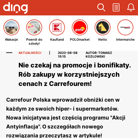
Wakacje
Powrót do
Kaufland
POLOmarket
Netto
Intermarche
szkoły!
AKTUALNOŚCI
|
2023-08-08
AUTOR: TOMASZ
15:15
KOZŁOWSKI
Nie czekaj na promocje i bonifikaty.
Rób zakupy w korzystniejszych
cenach z Carrefourem!
Carrefour Polska wprowadził obniżki cen w
każdym ze swoich hiper- i supermarketów.
Nowa inicjatywa jest częścią programu "Akcji
Antyinflacja". O szczegółach nowego
rozwiązania przeczytasz w artykule!