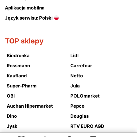
Aplikacja mobilna
Język serwisu: Polski
TOP sklepy
Biedronka
Lidl
Rossmann
Carrefour
Kaufland
Netto
Super-Pharm
Jula
OBI
POLOmarket
Auchan Hipermarket
Pepco
Dino
Douglas
Jysk
RTV EURO AGD
Action
Media Expert