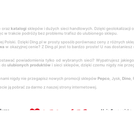
e
oraz
katalogi
sklepów i dużych sieci handlowych. Dzięki geolokalizacji
c w trakcie podróży bez problemu trafisz do ulubionego sklepu.
łej Polski. Dzięki Ding.pl w prosty sposób porównasz ceny z różnych skl
wa
w okazyjnej cenie? Z Ding.pl jest to bardzo proste! U nas dostanies
stawać powiadomienia tylko od wybranych sieci? Wypatrujesz jakieg
a do
ulubionych produktów
i sieci sklepów, dzięki czemu nigdy nie prz
Z nami nigdy nie przegapisz nowych promocji sklepów
Pepco
, Jysk,
Dino
,
ecie ją pobrać za darmo z naszej strony internetowej.