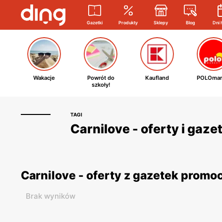
Gazetki
Produkty
Sklepy
Blog
Dni 
Wakacje
Powrót do
Kaufland
POLOmar
szkoły!
TAGI
Carnilove - oferty i gaz
Carnilove - oferty z gazetek promo
Brak wyników