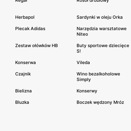
Regał
Rosół drobiowy
Herbapol
Sardynki w oleju Orka
Plecak Adidas
Narzędzia warsztatowe
Niteo
Zestaw ołówków HB
Buty sportowe dziecięce
S!
Konserwa
Vileda
Czajnik
Wino bezalkoholowe
Simply
Bielizna
Konserwy
Bluzka
Boczek wędzony Mróz