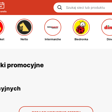
handlu
ket
Netto
Intermarche
Biedronka
Din
etki promocyjne
cyjnych