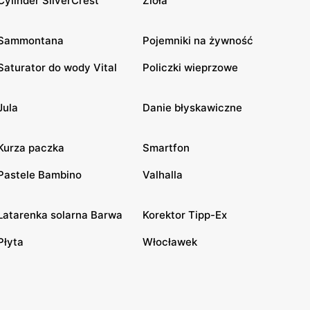
Cylinder SilverCrest
Zioła
Sammontana
Pojemniki na żywność
Saturator do wody Vital
Policzki wieprzowe
Jula
Danie błyskawiczne
Kurza paczka
Smartfon
Pastele Bambino
Valhalla
Latarenka solarna Barwa
Korektor Tipp-Ex
Płyta
Włocławek