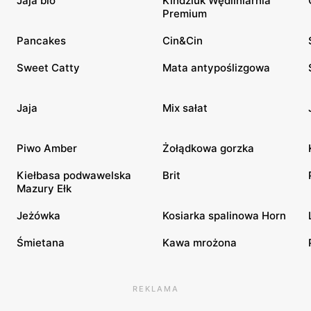
Jaja bio
Kindziuk Wędliniarnia
Premium
Pancakes
Cin&Cin
Sweet Catty
Mata antypoślizgowa
Jaja
Mix sałat
Piwo Amber
Żołądkowa gorzka
Kiełbasa podwawelska
Brit
Mazury Ełk
Jeżówka
Kosiarka spalinowa Horn
Śmietana
Kawa mrożona
REKLAMA