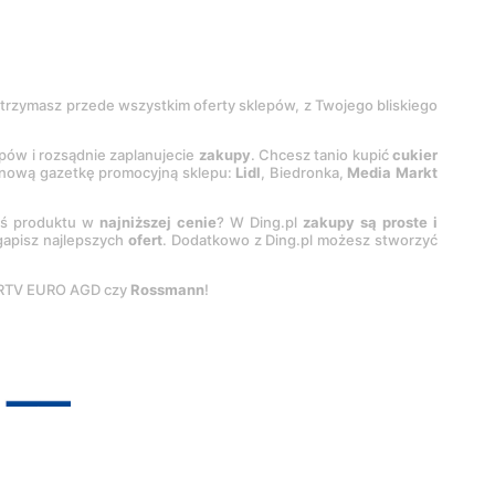
 otrzymasz przede wszystkim oferty sklepów, z Twojego bliskiego
epów i rozsądnie zaplanujecie
zakupy
. Chcesz tanio kupić
cukier
z nową gazetkę promocyjną sklepu:
Lidl
, Biedronka,
Media Markt
oś produktu w
najniższej cenie
? W Ding.pl
zakupy są proste i
egapisz najlepszych
ofert
. Dodatkowo z Ding.pl możesz stworzyć
 RTV EURO AGD czy
Rossmann
!