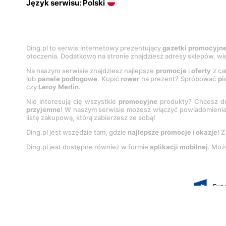
Język serwisu: Polski
Ding.pl to serwis internetowy prezentujący
gazetki promocyjn
otoczenia. Dodatkowo na stronie znajdziesz adresy sklepów, wię
Na naszym serwisie znajdziesz najlepsze
promocje
i
oferty
z ca
lub
panele podłogowe
. Kupić
rower
na prezent? Spróbować
pi
czy
Leroy Merlin
.
Nie interesują cię wszystkie
promocyjne
produkty? Chcesz do
przyjemne
! W naszym serwisie możesz włączyć powiadomieni
listę zakupową, którą zabierzesz ze sobą!
Ding.pl jest wszędzie tam, gdzie
najlepsze promocje
i
okazje
! 
Ding.pl jest dostępne również w formie
aplikacji mobilnej
. Moż