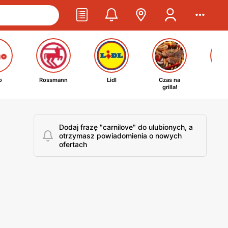
o
Rossmann
Lidl
Czas na
Ta
grilla!
kosm
Dodaj frazę "carnilove" do ulubionych, a
otrzymasz powiadomienia o nowych
ofertach