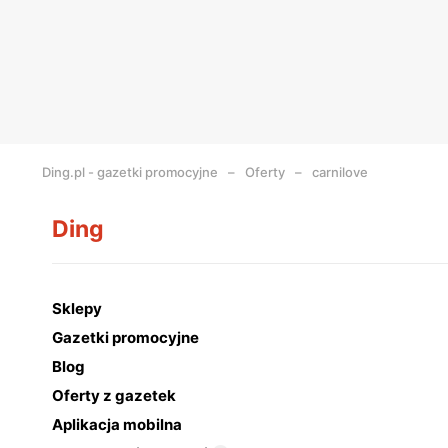
Ding.pl - gazetki promocyjne
Oferty
carnilove
Ding
Sklepy
Gazetki promocyjne
Blog
Oferty z gazetek
Aplikacja mobilna