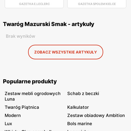
GAZETKA E.LECLERC
GAZETKA SPOŁEM KIELCE
Twaróg Mazurski Smak - artykuły
Brak wyników
ZOBACZ WSZYSTKIE ARTYKUŁY
Popularne produkty
Zestaw mebli ogrodowych
Schab z beczki
Luna
Twaróg Piątnica
Kalkulator
Modern
Zestaw obiadowy Ambition
Lux
Bols marine