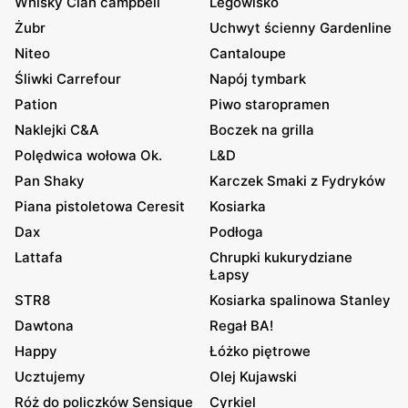
Whisky Clan campbell
Legowisko
Żubr
Uchwyt ścienny Gardenline
Niteo
Cantaloupe
Śliwki Carrefour
Napój tymbark
Pation
Piwo staropramen
Naklejki C&A
Boczek na grilla
Polędwica wołowa Ok.
L&D
Pan Shaky
Karczek Smaki z Fydryków
Piana pistoletowa Ceresit
Kosiarka
Dax
Podłoga
Lattafa
Chrupki kukurydziane
Łapsy
STR8
Kosiarka spalinowa Stanley
Dawtona
Regał BA!
Happy
Łóżko piętrowe
Ucztujemy
Olej Kujawski
Róż do policzków Sensique
Cyrkiel