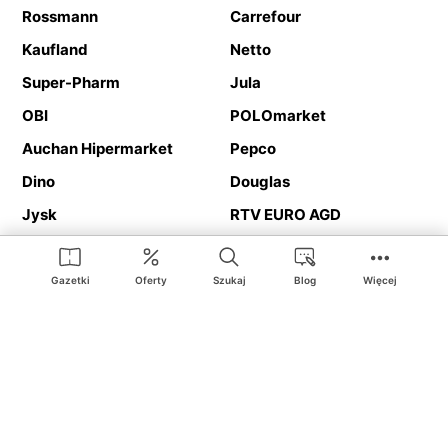
Rossmann
Carrefour
Kaufland
Netto
Super-Pharm
Jula
OBI
POLOmarket
Auchan Hipermarket
Pepco
Dino
Douglas
Jysk
RTV EURO AGD
Action
Media Expert
Deichmann
Media Markt
Gazetki
Oferty
Szukaj
Blog
Więcej
Ding.pl to serwis internetowy prezentujący
gazetki promocyjne
oraz
katalogi
sklepów i dużych sieci handlowych. Dzięki
geolokalizacji otrzymasz przede wszystkim oferty sklepów, z
Twojego bliskiego otoczenia. Dodatkowo na stronie znajdziesz
adresy sklepów, więc w trakcie podróży bez problemu trafisz do
ulubionego sklepu.