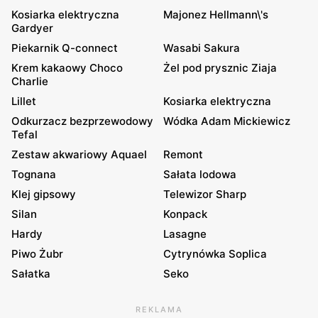
Kosiarka elektryczna
Majonez Hellmann\'s
Gardyer
Piekarnik Q-connect
Wasabi Sakura
Krem kakaowy Choco
Żel pod prysznic Ziaja
Charlie
Lillet
Kosiarka elektryczna
Odkurzacz bezprzewodowy
Wódka Adam Mickiewicz
Tefal
Zestaw akwariowy Aquael
Remont
Tognana
Sałata lodowa
Klej gipsowy
Telewizor Sharp
Silan
Konpack
Hardy
Lasagne
Piwo Żubr
Cytrynówka Soplica
Sałatka
Seko
REKLAMA