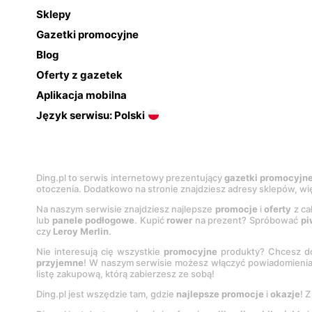
Sklepy
Gazetki promocyjne
Blog
Oferty z gazetek
Aplikacja mobilna
Język serwisu: Polski
Ding.pl to serwis internetowy prezentujący
gazetki promocyjn
otoczenia. Dodatkowo na stronie znajdziesz adresy sklepów, wię
Na naszym serwisie znajdziesz najlepsze
promocje
i
oferty
z ca
lub
panele podłogowe
. Kupić
rower
na prezent? Spróbować
pi
czy
Leroy Merlin
.
Nie interesują cię wszystkie
promocyjne
produkty? Chcesz do
przyjemne
! W naszym serwisie możesz włączyć powiadomieni
listę zakupową, którą zabierzesz ze sobą!
Ding.pl jest wszędzie tam, gdzie
najlepsze promocje
i
okazje
! 