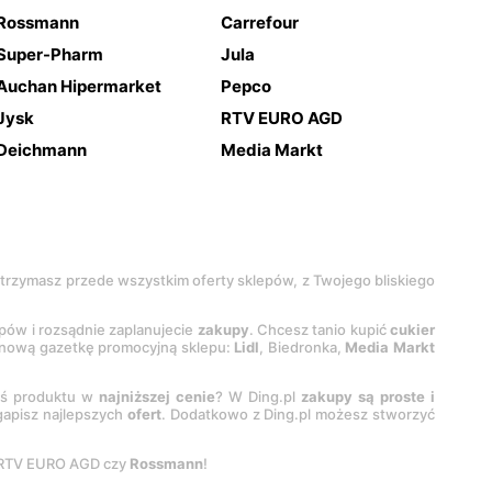
Rossmann
Carrefour
Super-Pharm
Jula
Auchan Hipermarket
Pepco
Jysk
RTV EURO AGD
Deichmann
Media Markt
 otrzymasz przede wszystkim oferty sklepów, z Twojego bliskiego
epów i rozsądnie zaplanujecie
zakupy
. Chcesz tanio kupić
cukier
z nową gazetkę promocyjną sklepu:
Lidl
, Biedronka,
Media Markt
oś produktu w
najniższej cenie
? W Ding.pl
zakupy są proste i
egapisz najlepszych
ofert
. Dodatkowo z Ding.pl możesz stworzyć
 RTV EURO AGD czy
Rossmann
!