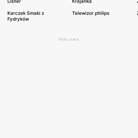
Lisner
Krajanka
Karczek Smaki z
Telewizor philips
Fydryków
REKLAMA