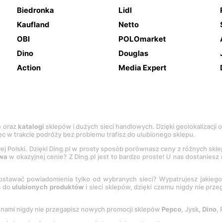
Biedronka
Lidl
Kaufland
Netto
OBI
POLOmarket
Dino
Douglas
Action
Media Expert
e
oraz
katalogi
sklepów i dużych sieci handlowych. Dzięki geolokalizacji
c w trakcie podróży bez problemu trafisz do ulubionego sklepu.
łej Polski. Dzięki Ding.pl w prosty sposób porównasz ceny z różnych skl
wa
w okazyjnej cenie? Z Ding.pl jest to bardzo proste! U nas dostanies
stawać powiadomienia tylko od wybranych sieci? Wypatrujesz jakieg
a do
ulubionych produktów
i sieci sklepów, dzięki czemu nigdy nie prz
Z nami nigdy nie przegapisz nowych promocji sklepów
Pepco
, Jysk,
Dino
,