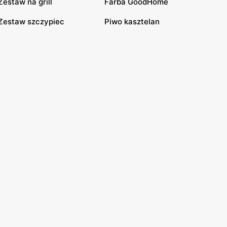
Zestaw na grill
Farba GoodHome
Zestaw szczypiec
Piwo kasztelan