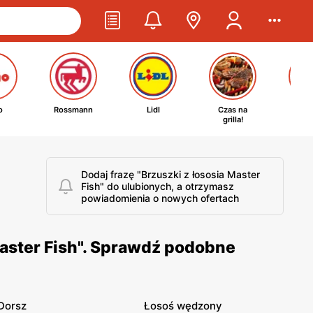
o
Rossmann
Lidl
Czas na
Ta
grilla!
kosm
Dodaj frazę "Brzuszki z łososia Master
Fish" do ulubionych, a otrzymasz
powiadomienia o nowych ofertach
Master Fish". Sprawdź podobne
Dorsz
Łosoś wędzony