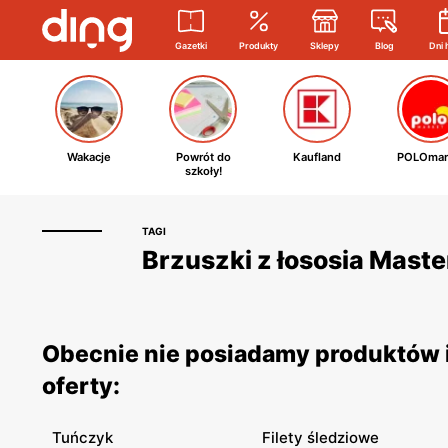
Gazetki
Produkty
Sklepy
Blog
Dni 
Wakacje
Powrót do
Kaufland
POLOmar
szkoły!
TAGI
Brzuszki z łososia Master
Obecnie nie posiadamy produktów i 
oferty:
Tuńczyk
Filety śledziowe