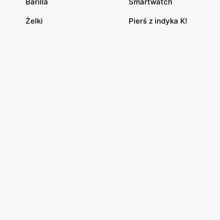
Barilla
Smartwatch
Żelki
Pierś z indyka K!