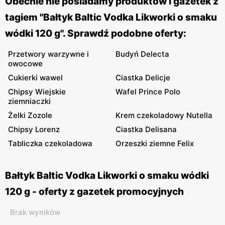
Obecnie nie posiadamy produktów i gazetek z
tagiem "Bałtyk Baltic Vodka Likworki o smaku
wódki 120 g". Sprawdź podobne oferty:
Przetwory warzywne i
Budyń Delecta
owocowe
Cukierki wawel
Ciastka Delicje
Chipsy Wiejskie
Wafel Prince Polo
ziemniaczki
Żelki Zozole
Krem czekoladowy Nutella
Chipsy Lorenz
Ciastka Delisana
Tabliczka czekoladowa
Orzeszki ziemne Felix
Bałtyk Baltic Vodka Likworki o smaku wódki
120 g - oferty z gazetek promocyjnych
Brak wyników