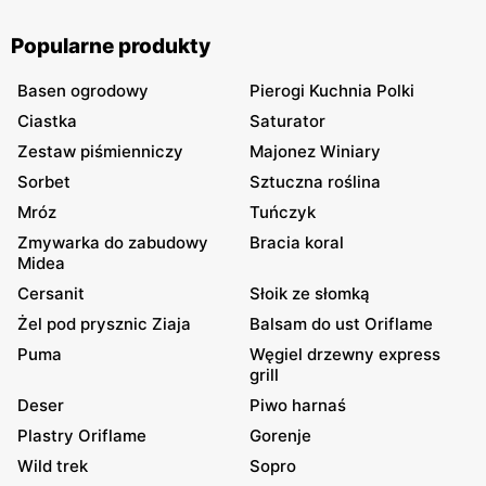
Popularne produkty
Basen ogrodowy
Pierogi Kuchnia Polki
Ciastka
Saturator
Zestaw piśmienniczy
Majonez Winiary
Sorbet
Sztuczna roślina
Mróz
Tuńczyk
Zmywarka do zabudowy
Bracia koral
Midea
Cersanit
Słoik ze słomką
Żel pod prysznic Ziaja
Balsam do ust Oriflame
Puma
Węgiel drzewny express
grill
Deser
Piwo harnaś
Plastry Oriflame
Gorenje
Wild trek
Sopro