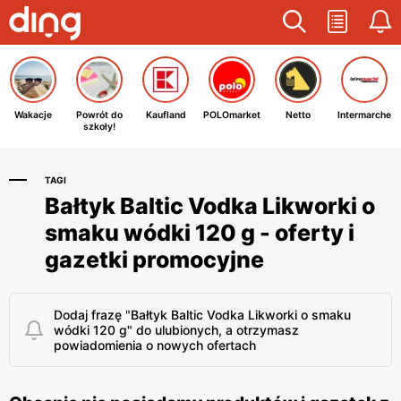
Wakacje
Powrót do
Kaufland
POLOmarket
Netto
Intermarche
szkoły!
TAGI
Bałtyk Baltic Vodka Likworki o
smaku wódki 120 g - oferty i
gazetki promocyjne
Dodaj frazę "Bałtyk Baltic Vodka Likworki o smaku
wódki 120 g" do ulubionych, a otrzymasz
powiadomienia o nowych ofertach