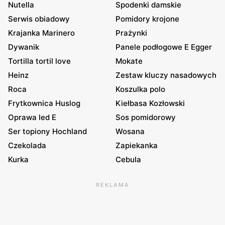
Nutella
Spodenki damskie
Serwis obiadowy
Pomidory krojone
Krajanka Marinero
Prażynki
Dywanik
Panele podłogowe E Egger
Tortilla tortil love
Mokate
Heinz
Zestaw kluczy nasadowych
Roca
Koszulka polo
Frytkownica Huslog
Kiełbasa Kozłowski
Oprawa led E
Sos pomidorowy
Ser topiony Hochland
Wosana
Czekolada
Zapiekanka
Kurka
Cebula
REKLAMA