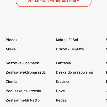
ZOBACZ WSZYSTKIE ARTYKUŁY
Plecaki
Koktajl El Sol
Miska
Drażetki M&M\'s
Saszetka Coolpack
Fantasia
Zestaw elektronarzędzi
Deska do prasowania
Ziemia
Krzesło
Poduszka na krzesło
Dove
Zestaw mebli Netto
Pegaz