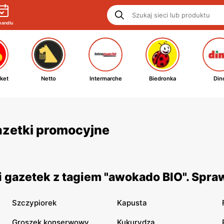
handlu
ket
Netto
Intermarche
Biedronka
Din
gazetki promocyjne
 gazetek z tagiem "awokado BIO". Spra
Szczypiorek
Kapusta
Groszek konserwowy
Kukurydza