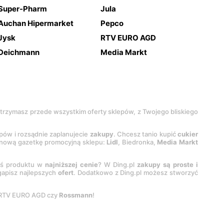
Super-Pharm
Jula
Auchan Hipermarket
Pepco
Jysk
RTV EURO AGD
Deichmann
Media Markt
 otrzymasz przede wszystkim oferty sklepów, z Twojego bliskiego
epów i rozsądnie zaplanujecie
zakupy
. Chcesz tanio kupić
cukier
z nową gazetkę promocyjną sklepu:
Lidl
, Biedronka,
Media Markt
oś produktu w
najniższej cenie
? W Ding.pl
zakupy są proste i
egapisz najlepszych
ofert
. Dodatkowo z Ding.pl możesz stworzyć
 RTV EURO AGD czy
Rossmann
!