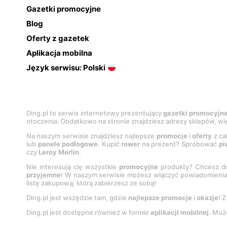
Gazetki promocyjne
Blog
Oferty z gazetek
Aplikacja mobilna
Język serwisu: Polski
Ding.pl to serwis internetowy prezentujący
gazetki promocyjn
otoczenia. Dodatkowo na stronie znajdziesz adresy sklepów, wię
Na naszym serwisie znajdziesz najlepsze
promocje
i
oferty
z ca
lub
panele podłogowe
. Kupić
rower
na prezent? Spróbować
pi
czy
Leroy Merlin
.
Nie interesują cię wszystkie
promocyjne
produkty? Chcesz do
przyjemne
! W naszym serwisie możesz włączyć powiadomieni
listę zakupową, którą zabierzesz ze sobą!
Ding.pl jest wszędzie tam, gdzie
najlepsze promocje
i
okazje
! 
Ding.pl jest dostępne również w formie
aplikacji mobilnej
. Moż