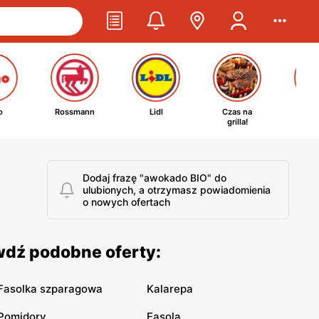
o
Rossmann
Lidl
Czas na
Ta
grilla!
kosm
Dodaj frazę "awokado BIO" do
ulubionych, a otrzymasz powiadomienia
o nowych ofertach
wdź podobne oferty:
Fasolka szparagowa
Kalarepa
Pomidory
Fasola