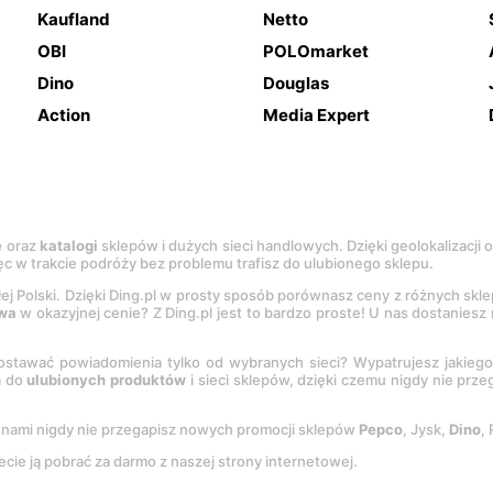
Kaufland
Netto
OBI
POLOmarket
Dino
Douglas
Action
Media Expert
e
oraz
katalogi
sklepów i dużych sieci handlowych. Dzięki geolokalizacji
c w trakcie podróży bez problemu trafisz do ulubionego sklepu.
łej Polski. Dzięki Ding.pl w prosty sposób porównasz ceny z różnych skl
wa
w okazyjnej cenie? Z Ding.pl jest to bardzo proste! U nas dostanies
stawać powiadomienia tylko od wybranych sieci? Wypatrujesz jakieg
a do
ulubionych produktów
i sieci sklepów, dzięki czemu nigdy nie prz
Z nami nigdy nie przegapisz nowych promocji sklepów
Pepco
, Jysk,
Dino
,
ecie ją pobrać za darmo z naszej strony internetowej.