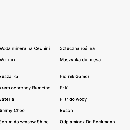
Woda mineralna Cechini
Sztuczna roślina
Worxon
Maszynka do mięsa
Suszarka
Piórnik Gamer
Krem ochronny Bambino
EŁK
Bateria
Filtr do wody
Jimmy Choo
Bosch
Serum do włosów Shine
Odplamiacz Dr. Beckmann