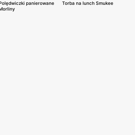
Polędwiczki panierowane
Torba na lunch Smukee
Morliny