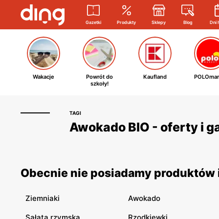
Gazetki
Produkty
Sklepy
Blog
Dni 
Wakacje
Powrót do
Kaufland
POLOmar
szkoły!
TAGI
Awokado BIO - oferty i 
Obecnie nie posiadamy produktów i
Ziemniaki
Awokado
Sałata rzymska
Rzodkiewki