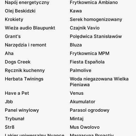
Napój energetyczny
Frytkownica Ambiano
Olej Beskidzki
Kawa
Krokiety
Serek homogenizowany
Wieża audio Blaupunkt
Czajnik Vavio
Grant's
Polędwica Stanisławów
Narzędzia i remont
Bluza
Aha
Frytkownica MPM
Dogs Creek
Fiesta Española
Ręcznik kuchenny
Palmolive
Herbata Twinings
Woda niegazowana Wielka
Pieniawa
Have a Pet
Venus
Jbb
Akumulator
Panel winylowy
Parasol ogrodowy
Trybunał
Mintaj
Str8
Mus Owolovo
Lakier uniwersalny Nuance
Margaryna Proactiv