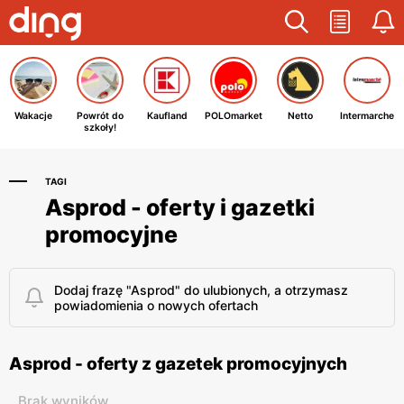
Wakacje
Powrót do
Kaufland
POLOmarket
Netto
Intermarche
szkoły!
TAGI
Asprod - oferty i gazetki
promocyjne
Dodaj frazę "Asprod" do ulubionych, a otrzymasz
powiadomienia o nowych ofertach
Asprod - oferty z gazetek promocyjnych
Brak wyników