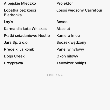
Alpejskie Mleczko
Projektor
Łopatka bez kości
Łosoś wędzony Carrefour
Biedronka
Lay's
Bosco
Karma dla kota Whiskas
Absolut
Płatki śniadaniowe Nestle
Kamera Imou
Jars Sp. z o.o.
Boczek wędzony
Precelki Lajkonik
Panel winylowy
Dogs Creek
Okoń nilowy
Przyprawa
Telewizor philips
REKLAMA