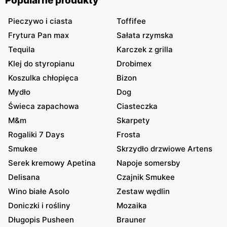
Popularne produkty
Pieczywo i ciasta
Toffifee
Frytura Pan max
Sałata rzymska
Tequila
Karczek z grilla
Klej do styropianu
Drobimex
Koszulka chłopięca
Bizon
Mydło
Dog
Świeca zapachowa
Ciasteczka
M&m
Skarpety
Rogaliki 7 Days
Frosta
Smukee
Skrzydło drzwiowe Artens
Serek kremowy Apetina
Napoje somersby
Delisana
Czajnik Smukee
Wino białe Asolo
Zestaw wędlin
Doniczki i rośliny
Mozaika
Długopis Pusheen
Brauner