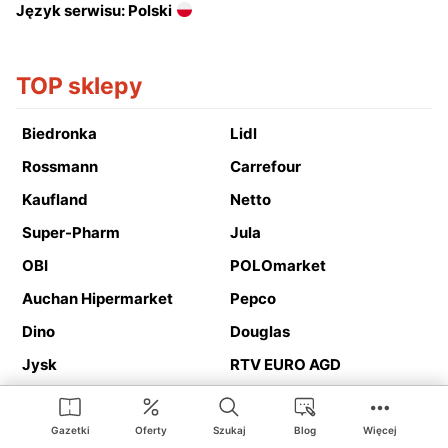
Język serwisu: Polski
TOP sklepy
Biedronka
Lidl
Rossmann
Carrefour
Kaufland
Netto
Super-Pharm
Jula
OBI
POLOmarket
Auchan Hipermarket
Pepco
Dino
Douglas
Jysk
RTV EURO AGD
Action
Media Expert
Deichmann
Media Markt
Gazetki
Oferty
Szukaj
Blog
Więcej