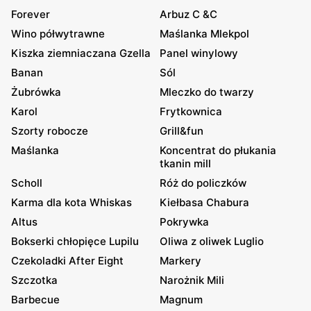
Forever
Arbuz C &C
Wino półwytrawne
Maślanka Mlekpol
Kiszka ziemniaczana Gzella
Panel winylowy
Banan
Sól
Żubrówka
Mleczko do twarzy
Karol
Frytkownica
Szorty robocze
Grill&fun
Maślanka
Koncentrat do płukania
tkanin mill
Scholl
Róż do policzków
Karma dla kota Whiskas
Kiełbasa Chabura
Altus
Pokrywka
Bokserki chłopięce Lupilu
Oliwa z oliwek Luglio
Czekoladki After Eight
Markery
Szczotka
Narożnik Mili
Barbecue
Magnum