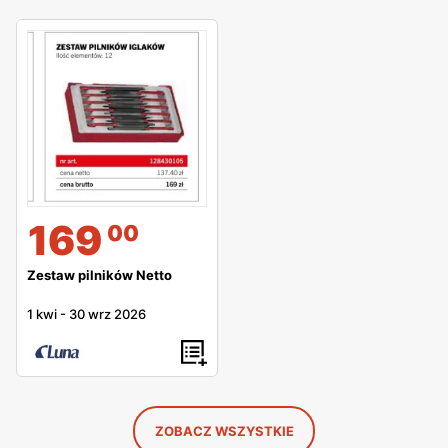
169
00
Zestaw pilników Netto
1 kwi
-
30 wrz 2026
ZOBACZ WSZYSTKIE