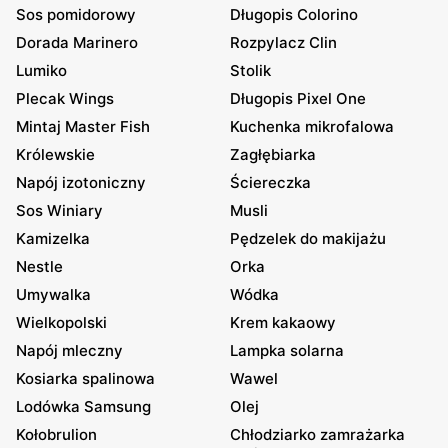
Sos pomidorowy
Długopis Colorino
Dorada Marinero
Rozpylacz Clin
Lumiko
Stolik
Plecak Wings
Długopis Pixel One
Mintaj Master Fish
Kuchenka mikrofalowa
Królewskie
Zagłębiarka
Napój izotoniczny
Ściereczka
Sos Winiary
Musli
Kamizelka
Pędzelek do makijażu
Nestle
Orka
Umywalka
Wódka
Wielkopolski
Krem kakaowy
Napój mleczny
Lampka solarna
Kosiarka spalinowa
Wawel
Lodówka Samsung
Olej
Kołobrulion
Chłodziarko zamrażarka