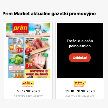
Prim Market aktualne gazetki promocyjne
Treści dla osób
pełnoletnich
Odblokuj
5
-
12 SIE 2026
31 LIP
-
31 SIE 2026
GAZETKA PRIM MARKET
GAZETKA PRIM MARKET