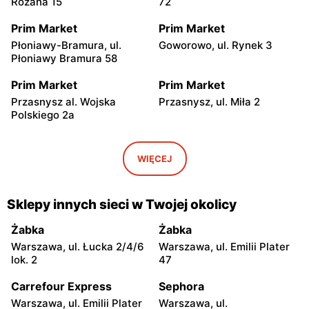
Różana 15
72
Prim Market
Prim Market
Płoniawy-Bramura, ul.
Goworowo, ul. Rynek 3
Płoniawy Bramura 58
Prim Market
Prim Market
Przasnysz al. Wojska
Przasnysz, ul. Miła 2
Polskiego 2a
Prim Market
Prim Market
Krasnosielc, ul. Rynek 41
Czerwin, ul. Mazowiecka 13
WIĘCEJ
Prim Market
Prim Market
Drążdżewo, ul. Drążdżewo
Zaręby Kościelne, ul. Farna
Sklepy innych sieci w Twojej okolicy
72
22A
Żabka
Żabka
Prim Market
Prim Market
Warszawa, ul. Łucka 2/4/6
Warszawa, ul. Emilii Plater
Olszewo-Borki, ul. Jana
Jednorożec, ul. Odrodzenia
lok. 2
47
Kochanowskiego 4
17
Carrefour Express
Sephora
Prim Market
Prim Market
Warszawa, ul. Emilii Plater
Warszawa, ul.