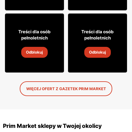
9% TANIEJ!
8% TANIEJ!
49
52
99
99
Treści dla osób
Treści dla osób
pełnoletnich
pełnoletnich
Likier Jägermeister
Wódka Żubrówka
Odblokuj
Odblokuj
31 lip
-
31 sie 2026
31 lip
-
31 sie 2026
WIĘCEJ OFERT Z GAZETEK PRIM MARKET
Prim Market sklepy w Twojej okolicy