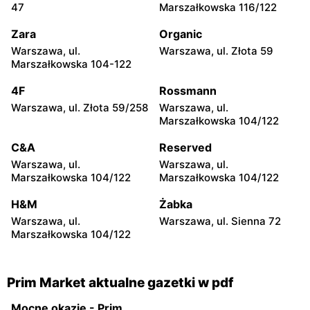
Ostrołęka, ul. Goworowska
Ostrołęka, ul. Gen. Józefa
47
Marszałkowska 116/122
13a
Hallera 20
Zara
Organic
Prim Market
Prim Market
Warszawa, ul.
Warszawa, ul. Złota 59
Ostrołęka, ul. Stacha
Ostrołęka, ul. Papiernicza 1
Marszałkowska 104-122
Konwy 34
4F
Rossmann
Prim Market
Prim Market
Warszawa, ul. Złota 59/258
Warszawa, ul.
Dzierzgowo, ul. Ks.
Baranowo, ul. Henryka
Marszałkowska 104/122
Prymasa Mikołaja
Sienkiewicza 2
Dzierzgowskiego 1
C&A
Reserved
Warszawa, ul.
Warszawa, ul.
Prim Market
Prim Market
Marszałkowska 104/122
Marszałkowska 104/122
Bieżuń, ul. Mławska 10
Chorzele, ul. Zygmunta
Padlewskiego 2
H&M
Żabka
Warszawa, ul.
Warszawa, ul. Sienna 72
Prim Market
Prim Market
Marszałkowska 104/122
Kadzidło, ul. Kościuszki 23
Wygoda, ul. Kościelna 1
Prim Market aktualne gazetki w pdf
Mocne okazje - Prim