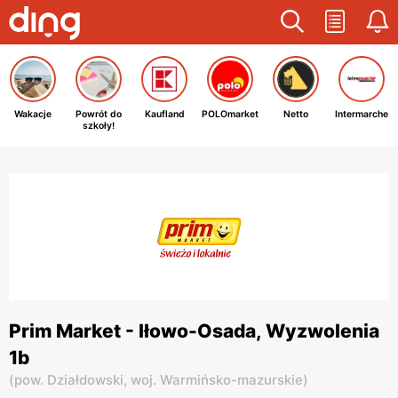
Wakacje
Powrót do
Kaufland
POLOmarket
Netto
Intermarche
szkoły!
Prim Market - Iłowo-Osada, Wyzwolenia
1b
(
pow. Działdowski,
woj. Warmińsko-mazurskie
)