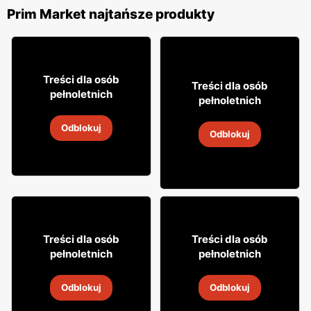
Prim Market najtańsze produkty
23% TANIEJ!
19
20% TANIEJ!
99
Treści dla osób
11
Treści dla osób
99
pełnoletnich
pełnoletnich
Wódka Khortytsa
Wódka smakowa
Odblokuj
Barmańska
31 lip
-
31 sie 2026
Odblokuj
31 lip
-
31 sie 2026
22% TANIEJ!
18% TANIEJ!
6
39
99
99
Treści dla osób
Treści dla osób
pełnoletnich
pełnoletnich
Wódka Krupnik
Wódka Morosha
Odblokuj
Odblokuj
31 lip
-
31 sie 2026
31 lip
-
31 sie 2026