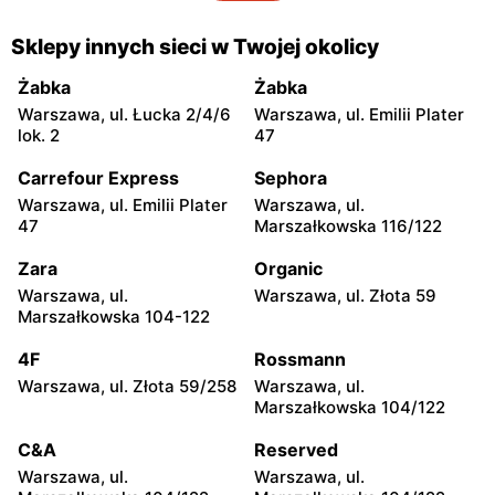
Prim Market
Prim Market
Sklepy innych sieci w Twojej okolicy
Zaręby Kościelne, ul. Farna
Olszewo-Borki, ul. Jana
22A
Kochanowskiego 4
Żabka
Żabka
Warszawa, ul. Łucka 2/4/6
Warszawa, ul. Emilii Plater
Prim Market
Prim Market
lok. 2
47
Jednorożec, ul. Odrodzenia
Ostrołęka, ul. Goworowska
17
13a
Carrefour Express
Sephora
Warszawa, ul. Emilii Plater
Warszawa, ul.
Prim Market
Prim Market
47
Marszałkowska 116/122
Ostrołęka, ul. Gen. Józefa
Ostrołęka, ul. Stacha
Hallera 20
Konwy 34
Zara
Organic
Warszawa, ul.
Warszawa, ul. Złota 59
Prim Market
Prim Market
Marszałkowska 104-122
Ostrołęka, ul. Papiernicza 1
Dzierzgowo, ul. Ks.
Prymasa Mikołaja
4F
Rossmann
Dzierzgowskiego 1
Warszawa, ul. Złota 59/258
Warszawa, ul.
Marszałkowska 104/122
Prim Market
Prim Market
Baranowo, ul. Henryka
Bieżuń, ul. Mławska 10
C&A
Reserved
Sienkiewicza 2
Warszawa, ul.
Warszawa, ul.