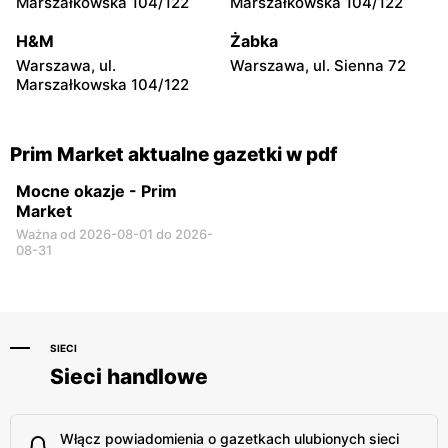
Marszałkowska 104/122
Marszałkowska 104/122
Prim Market
Prim Market
Chorzele, ul. Zygmunta
Iłowo-Osada, ul.
H&M
Żabka
Padlewskiego 2
Wyzwolenia 1b
Warszawa, ul.
Warszawa, ul. Sienna 72
Marszałkowska 104/122
Prim Market
Prim Market
Kadzidło, ul. Kościuszki 23
Wygoda, ul. Kościelna 1
Prim Market aktualne gazetki w pdf
Mocne okazje - Prim
Market
Ważna od 2026-08-01 do 2026-
08-31
SIECI
Sieci handlowe
Włącz powiadomienia o gazetkach ulubionych sieci