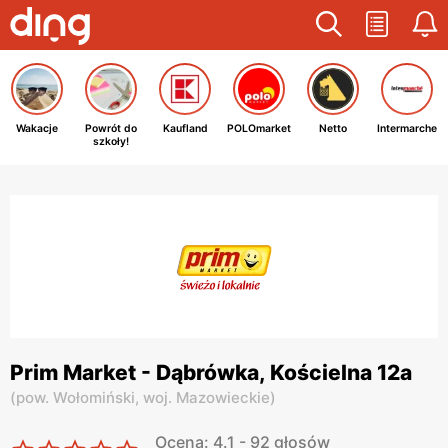
Wakacje
Powrót do
Kaufland
POLOmarket
Netto
Intermarche
szkoły!
Prim Market - Dąbrówka, Kościelna 12a
(
pow. Wołomiński,
woj. Mazowieckie
)
Ocena: 4.1 - 92 głosów