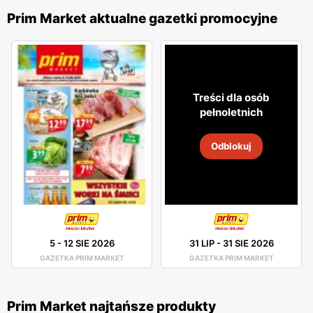
Prim Market aktualne gazetki promocyjne
Treści dla osób
pełnoletnich
Odblokuj
5
-
12 SIE 2026
31 LIP
-
31 SIE 2026
GAZETKA PRIM MARKET
GAZETKA PRIM MARKET
Prim Market najtańsze produkty