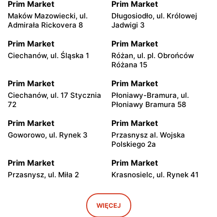
Prim Market
Prim Market
Maków Mazowiecki, ul.
Długosiodło, ul. Królowej
Admirała Rickovera 8
Jadwigi 3
Prim Market
Prim Market
Ciechanów, ul. Śląska 1
Różan, ul. pl. Obrońców
Różana 15
Prim Market
Prim Market
Ciechanów, ul. 17 Stycznia
Płoniawy-Bramura, ul.
72
Płoniawy Bramura 58
Prim Market
Prim Market
Goworowo, ul. Rynek 3
Przasnysz al. Wojska
Polskiego 2a
Prim Market
Prim Market
Przasnysz, ul. Miła 2
Krasnosielc, ul. Rynek 41
Prim Market
Prim Market
Czerwin, ul. Mazowiecka 13
Drążdżewo, ul. Drążdżewo
WIĘCEJ
72