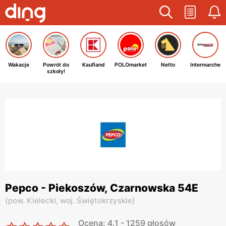
Wakacje
Powrót do
Kaufland
POLOmarket
Netto
Intermarche
szkoły!
Pepco - Piekoszów, Czarnowska 54E
(
pow. Kielecki,
woj. Świętokrzyskie
)
Ocena: 4.1 - 1259 głosów