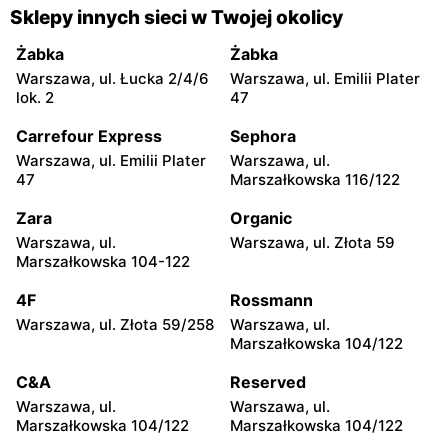
Pepco
Pepco
Sklepy innych sieci w Twojej okolicy
Warszawa, ul. Rembielińska
Warszawa, ul. Wałbrzyska
20
11
Żabka
Żabka
Warszawa, ul. Łucka 2/4/6
Warszawa, ul. Emilii Plater
Pepco
Pepco
lok. 2
47
Warszawa, ul. Wierna 23
Warszawa, ul. Lazurowa 69
Carrefour Express
Sephora
Pepco
Pepco
Warszawa, ul. Emilii Plater
Warszawa, ul.
Warszawa, ul. Starowiślna
Warszawa, ul. Łodygowa
47
Marszałkowska 116/122
4
24a
Zara
Organic
Pepco
Pepco
Warszawa, ul.
Warszawa, ul. Złota 59
Warszawa, ul. Przy Agorze
Warszawa al. Krakowska 61
Marszałkowska 104-122
26
4F
Rossmann
Pepco
Pepco
Warszawa, ul. Złota 59/258
Warszawa, ul.
Warszawa, ul. Bronowska 4
Warszawa al.
Marszałkowska 104/122
Rzeczypospolitej 23
C&A
Reserved
Pepco
Pepco
Warszawa, ul.
Warszawa, ul.
Warszawa, ul. Gen.
Warszawa, ul. Głębocka 15
Marszałkowska 104/122
Marszałkowska 104/122
Felicjana Sławoja