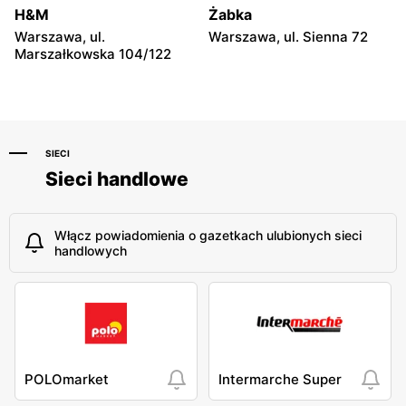
Składkowskiego 4
H&M
Żabka
Warszawa, ul.
Warszawa, ul. Sienna 72
Pepco
Pepco
Marszałkowska 104/122
Warszawa al. Komisji
Warszawa, ul. Zgrupowania
Edukacji Narodowej 85
AK Kampinos 15
SIECI
Sieci handlowe
Włącz powiadomienia o gazetkach ulubionych sieci
handlowych
POLOmarket
Intermarche Super