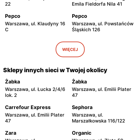
22
Emila Fieldorfa Nila 41
Pepco
Pepco
Warszawa, ul. Klaudyny 16
Warszawa, ul. Powstańców
C
Śląskich 126
Pepco
Pepco
Warszawa, ul. Wrocławska
Warszawa, ul. Świetlików 8
WIĘCEJ
8
Pepco
Pepco
Sklepy innych sieci w Twojej okolicy
Warszawa, ul. Rembielińska
Warszawa, ul. Wałbrzyska
20
11
Żabka
Żabka
Warszawa, ul. Łucka 2/4/6
Warszawa, ul. Emilii Plater
Pepco
Pepco
lok. 2
47
Warszawa, ul. Wierna 23
Warszawa, ul. Lazurowa 69
Carrefour Express
Sephora
Pepco
Pepco
Warszawa, ul. Emilii Plater
Warszawa, ul.
Warszawa, ul. Starowiślna
Warszawa, ul. Łodygowa
47
Marszałkowska 116/122
4
24a
Zara
Organic
Pepco
Pepco