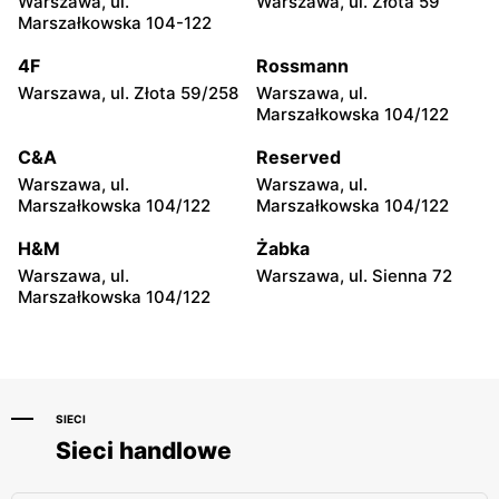
Warszawa, ul.
Warszawa, ul. Złota 59
Warszawa, ul. Przy Agorze
Warszawa al. Krakowska 61
Marszałkowska 104-122
26
4F
Rossmann
Pepco
Pepco
Warszawa, ul. Złota 59/258
Warszawa, ul.
Warszawa, ul. Bronowska 4
Warszawa al.
Marszałkowska 104/122
Rzeczypospolitej 23
C&A
Reserved
Pepco
Pepco
Warszawa, ul.
Warszawa, ul.
Warszawa, ul. Gen.
Warszawa, ul. Głębocka 15
Marszałkowska 104/122
Marszałkowska 104/122
Felicjana Sławoja
Składkowskiego 4
H&M
Żabka
Warszawa, ul.
Warszawa, ul. Sienna 72
Pepco
Pepco
Marszałkowska 104/122
Warszawa al. Komisji
Warszawa, ul. Zgrupowania
Edukacji Narodowej 85
AK Kampinos 15
SIECI
Sieci handlowe