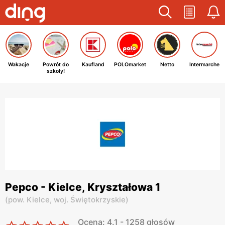
Wakacje
Powrót do
Kaufland
POLOmarket
Netto
Intermarche
szkoły!
Pepco - Kielce, Kryształowa 1
(
pow. Kielce,
woj. Świętokrzyskie
)
Ocena: 4.1 - 1258 głosów