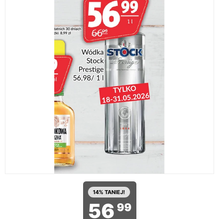
14% TANIEJ!
56
99