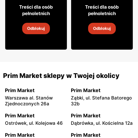
39
52
99
99
Treści dla osób
Treści dla osób
pełnoletnich
pełnoletnich
Wódka Morosha
Wódka Żubrówka
Odblokuj
Odblokuj
31 lip
-
31 sie 2026
31 lip
-
31 sie 2026
Prim Market sklepy w Twojej okolicy
Prim Market
Prim Market
Warszawa al. Stanów
Ząbki, ul. Stefana Batorego
Zjednoczonych 26a
32b
Prim Market
Prim Market
Ostrówek, ul. Kolejowa 46
Dąbrówka, ul. Kościelna 12a
Prim Market
Prim Market