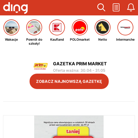
Wakacje
Powrót do
Kaufland
POLOmarket
Netto
Intermarche
szkoły!
GAZETKA PRIM MARKET
Oferta ważna
:
30.04
-
31.05
ZOBACZ NAJNOWSZĄ GAZETKĘ