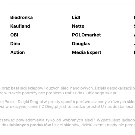
Biedronka
Lidl
Kaufland
Netto
OBI
POLOmarket
Dino
Douglas
Action
Media Expert
e
oraz
katalogi
sklepów i dużych sieci handlowych. Dzięki geolokalizacji
c w trakcie podróży bez problemu trafisz do ulubionego sklepu.
łej Polski. Dzięki Ding.pl w prosty sposób porównasz ceny z różnych skl
wa
w okazyjnej cenie? Z Ding.pl jest to bardzo proste! U nas dostanies
stawać powiadomienia tylko od wybranych sieci? Wypatrujesz jakieg
a do
ulubionych produktów
i sieci sklepów, dzięki czemu nigdy nie prz