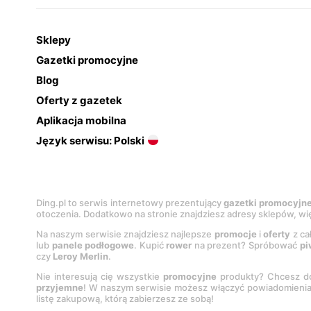
Sklepy
Gazetki promocyjne
Blog
Oferty z gazetek
Aplikacja mobilna
Język serwisu: Polski
Ding.pl to serwis internetowy prezentujący
gazetki promocyjn
otoczenia. Dodatkowo na stronie znajdziesz adresy sklepów, wię
Na naszym serwisie znajdziesz najlepsze
promocje
i
oferty
z ca
lub
panele podłogowe
. Kupić
rower
na prezent? Spróbować
pi
czy
Leroy Merlin
.
Nie interesują cię wszystkie
promocyjne
produkty? Chcesz do
przyjemne
! W naszym serwisie możesz włączyć powiadomieni
listę zakupową, którą zabierzesz ze sobą!