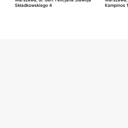
Składkowskiego 4
Kampinos 
Super-Pharm
Super-Ph
Warszawa, ul. Belgradzka 14
Stara Iwic
Super-Pharm
Super-Ph
Łódź al. Marsz. Józefa Piłsudskiego
Łódź, ul. J
15/23
Super-Pharm
Super-Ph
Kielce, ul. Świętokrzyska 20
Kielce, ul
Super-Pharm
Super-Ph
Białystok, ul. Czesława Miłosza 2
Toruń, ul.