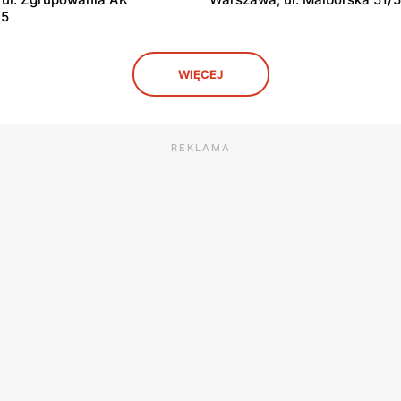
15
arm
Super-Pharm
WIĘCEJ
zna, ul. Nowa 4A
Legionowo, ul. Marsz. Józefa
Piłsudskiego 33
arm
Super-Pharm
REKLAMA
ana Karskiego 5
Łódź, ul. Armii Krajowej 37
arm
Super-Pharm
. Warszawska 26
Lublin al. Unii Lubelskiej 2a
arm
Super-Pharm
 Czerwona Droga 1
Częstochowa al. Wojska Pols