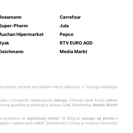
Rossmann
Carrefour
Super-Pharm
Jula
Auchan Hipermarket
Pepco
Jysk
RTV EURO AGD
Deichmann
Media Markt
 otrzymasz przede wszystkim oferty sklepów, z Twojego bliskiego
epów i rozsądnie zaplanujecie
zakupy
. Chcesz tanio kupić
cukier
z nową gazetkę promocyjną sklepu:
Lidl
, Biedronka,
Media Markt
oś produktu w
najniższej cenie
? W Ding.pl
zakupy są proste i
egapisz najlepszych
ofert
. Dodatkowo z Ding.pl możesz stworzyć