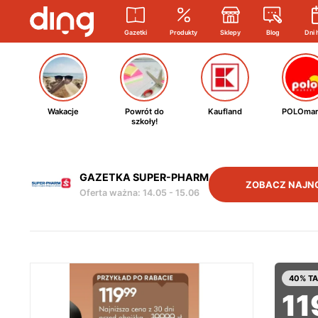
Gazetki
Produkty
Sklepy
Blog
Dni 
Wakacje
Powrót do
Kaufland
POLOmar
szkoły!
GAZETKA SUPER-PHARM
ZOBACZ NAJN
Oferta ważna
:
14.05
-
15.06
40% TA
11