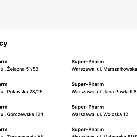
icy
arm
Super-Pharm
ul. Żelazna 51/53
Warszawa, ul. Marszałkowsk
arm
Super-Pharm
ul. Puławska 23/25
Warszawa, ul. Jana Pawła II 8
arm
Super-Pharm
ul. Górczewska 124
Warszawa, ul. Wołoska 12
arm
Super-Pharm
ul. Zgrupowania AK
Warszawa, ul. Malborska 51/