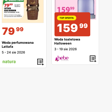
TOP OFERTA
159
99
79
99
Woda toaletowa
Woda perfumowana
Halloween
Lattafa
3
-
19 sie 2026
5
-
24 sie 2026