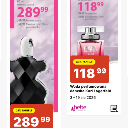
30% TANIEJ!
118
99
Woda perfumowana
damska Karl Lagerfeld
3
-
19 sie 2026
21% TANIEJ!
289
99