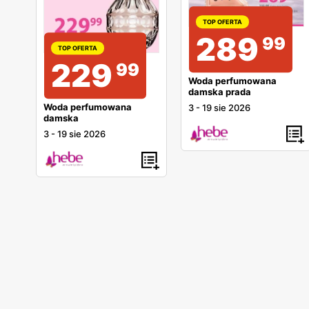
TOP OFERTA
289
99
TOP OFERTA
229
99
Woda perfumowana
damska prada
Woda perfumowana
3
-
19 sie 2026
damska
3
-
19 sie 2026