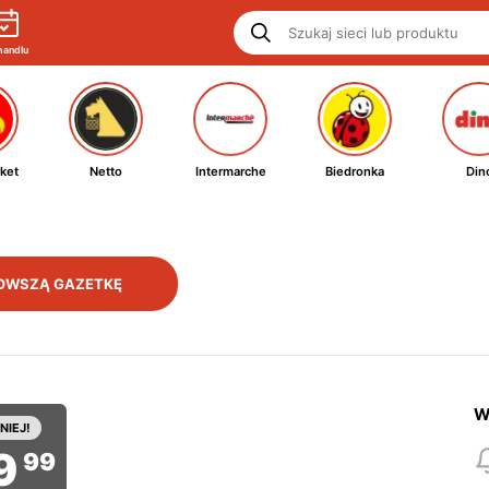
handlu
ket
Netto
Intermarche
Biedronka
Din
OWSZĄ GAZETKĘ
W
NIEJ!
9
99