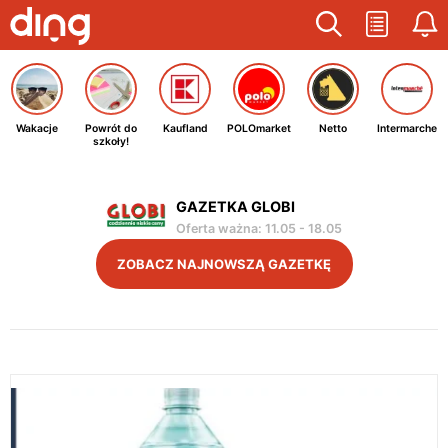
Wakacje
Powrót do
Kaufland
POLOmarket
Netto
Intermarche
szkoły!
GAZETKA GLOBI
Oferta ważna
:
11.05
-
18.05
ZOBACZ NAJNOWSZĄ GAZETKĘ