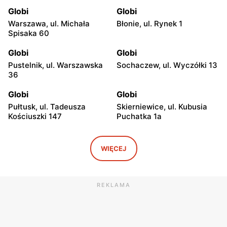
Globi
Globi
Warszawa, ul. Michała
Błonie, ul. Rynek 1
Spisaka 60
Globi
Globi
Pustelnik, ul. Warszawska
Sochaczew, ul. Wyczółki 13
36
Globi
Globi
Pułtusk, ul. Tadeusza
Skierniewice, ul. Kubusia
Kościuszki 147
Puchatka 1a
Globi
Globi
Sierakowice Lewe, ul.
Godzianów, ul. Północna 3
WIĘCEJ
Sierakowice Lewe 39A
Globi
Globi
REKLAMA
Godzianów, ul. Klonowa 1
Wola Zadybska, ul. Wola
Zadybska 81
Globi
Globi