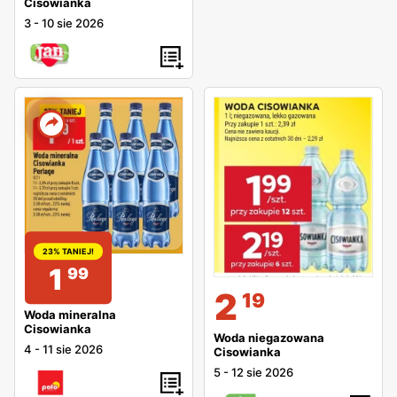
Cisowianka
3
-
10 sie 2026
23% TANIEJ!
1
99
2
19
Woda mineralna
Cisowianka
Woda niegazowana
4
-
11 sie 2026
Cisowianka
5
-
12 sie 2026