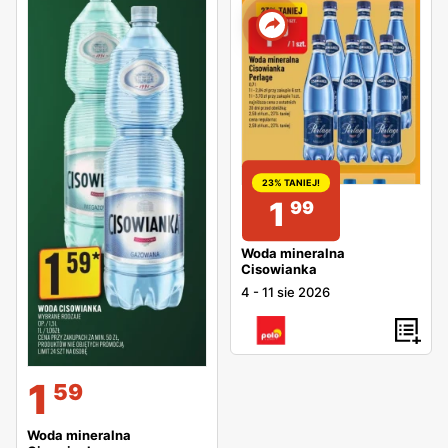
23% TANIEJ!
1
99
Woda mineralna
Cisowianka
4
-
11 sie 2026
1
59
Woda mineralna