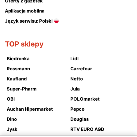
Oferty z gazetek
Aplikacja mobilna
Język serwisu: Polski
TOP sklepy
Biedronka
Lidl
Rossmann
Carrefour
Kaufland
Netto
Super-Pharm
Jula
OBI
POLOmarket
Auchan Hipermarket
Pepco
Dino
Douglas
Jysk
RTV EURO AGD