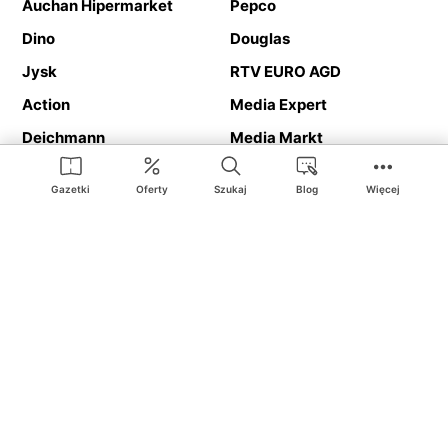
Auchan Hipermarket
Pepco
Dino
Douglas
Jysk
RTV EURO AGD
Action
Media Expert
Deichmann
Media Markt
Gazetki
Oferty
Szukaj
Blog
Więcej
Ding.pl to serwis internetowy prezentujący
gazetki promocyjne
oraz
katalogi
sklepów i dużych sieci handlowych. Dzięki
geolokalizacji otrzymasz przede wszystkim oferty sklepów, z
Twojego bliskiego otoczenia. Dodatkowo na stronie znajdziesz
adresy sklepów, więc w trakcie podróży bez problemu trafisz do
ulubionego sklepu.
Na naszym serwisie znajdziesz najlepsze
promocje
i
oferty
z całej
Polski. Dzięki Ding.pl w prosty sposób porównasz ceny z różnych
sklepów i rozsądnie zaplanujecie
zakupy
. Chcesz tanio kupić
cukier
lub
panele podłogowe
. Kupić
rower
na prezent? Spróbować
piwa
w okazyjnej cenie? Z Ding.pl jest to bardzo proste! U nas
dostaniesz nową gazetkę promocyjną sklepu:
Lidl
, Biedronka,
Media Markt
czy
Leroy Merlin
.
Nie interesują cię wszystkie
promocyjne
produkty? Chcesz
dostawać powiadomienia tylko od wybranych sieci? Wypatrujesz