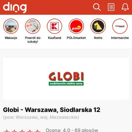
Wakacje
Powrót do
Kaufland
POLOmarket
Netto
Intermarche
szkoły!
Globi - Warszawa, Siodlarska 12
(
pow. Warszawa,
woj. Mazowieckie
)
Ocena: 4.0 - 69 głosów