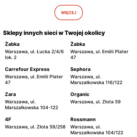
Globi
Globi
Godzianów, ul. Północna 3
Godzianów, ul. Klonowa 1
WIĘCEJ
Globi
Globi
Wola Zadybska, ul. Wola
Zduny, ul. Zduny 1B
Sklepy innych sieci w Twojej okolicy
Zadybska 81
Żabka
Żabka
Globi
Globi
Warszawa, ul. Łucka 2/4/6
Warszawa, ul. Emilii Plater
Stare Zadybie, ul. Stare
Jeżów, ul. Łowicka 24
lok. 2
47
Zadybie 86
Carrefour Express
Sephora
Globi
Globi
Warszawa, ul. Emilii Plater
Warszawa, ul.
Kłoczew, ul. Długa 51
Bąków Górny, ul. Bąków
47
Marszałkowska 116/122
Górny 43b
Zara
Organic
Globi
Globi
Warszawa, ul.
Warszawa, ul. Złota 59
Jedlnia-Letnisko, ul.
Płock, ul. Adama
Marszałkowska 104-122
Kolejowa 21
Mickiewicza 10 lok. 1
4F
Rossmann
Globi
Globi
Warszawa, ul. Złota 59/258
Warszawa, ul.
Felicjanów, ul. Felicjanów
Kutno, ul. Kardynała
Marszałkowska 104/122