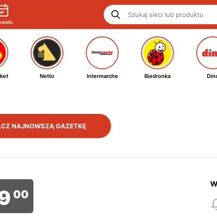
handlu
ket
Netto
Intermarche
Biedronka
Din
CZ NAJNOWSZĄ GAZETKĘ
W
9
00