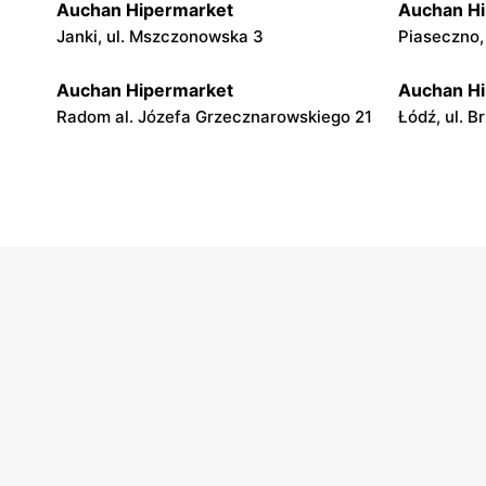
Auchan Hipermarket
Auchan H
Janki, ul. Mszczonowska 3
Piaseczno,
Auchan Hipermarket
Auchan H
Radom al. Józefa Grzecznarowskiego 21
Łódź, ul. B
Auchan Hipermarket
Auchan H
Łódź al. Jana Pawła II 28A
Piotrków Tr
Władysława
Auchan Hipermarket
Auchan H
Lublin, ul. Witolda Chodźki 14
Lublin al.
Auchan Hipermarket
Auchan H
Białystok, ul. Produkcyjna 84
Toruń, ul. 
Auchan Hipermarket
Auchan H