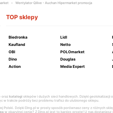
arket
Wentylator Qilive - Auchan Hipermarket promocja
TOP sklepy
Biedronka
Lidl
Kaufland
Netto
OBI
POLOmarket
Dino
Douglas
Action
Media Expert
e
oraz
katalogi
sklepów i dużych sieci handlowych. Dzięki geolokalizacji
c w trakcie podróży bez problemu trafisz do ulubionego sklepu.
łej Polski. Dzięki Ding.pl w prosty sposób porównasz ceny z różnych skl
wa
w okazyjnej cenie? Z Ding.pl jest to bardzo proste! U nas dostanies