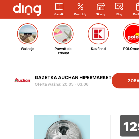
Gazetki
Produkty
Sklepy
Blog
Dni 
Wakacje
Powrót do
Kaufland
POLOmar
szkoły!
GAZETKA AUCHAN HIPERMARKET
ZOBA
Oferta ważna
:
20.05
-
03.06
12