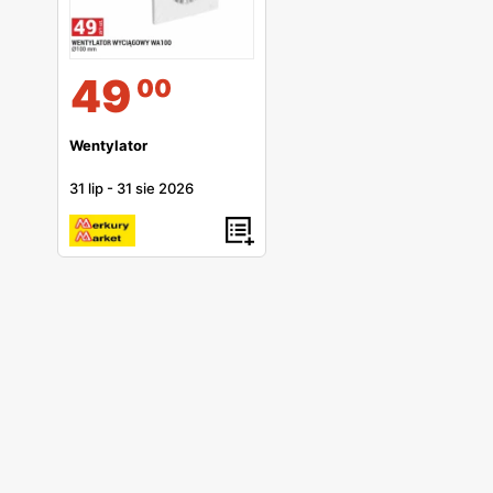
49
00
Wentylator
31 lip
-
31 sie 2026