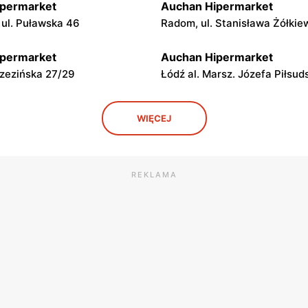
ipermarket
Auchan Hipermarket
 ul. Puławska 46
Radom, ul. Stanisława Żółkie
ipermarket
Auchan Hipermarket
rzezińska 27/29
Łódź al. Marsz. Józefa Piłsu
ipermarket
Auchan Hipermarket
WIĘCEJ
ybunalski al. Generała
Włocławek, ul. Cmentarna 10
 Sikorskiego 13/17
ipermarket
Auchan Hipermarket
REKLAMA
 Wincentego Witosa 32a
Olsztyn al. Generała Władys
Sikorskiego 2B
ipermarket
Auchan Hipermarket
Stanisława Żółkiewskiego 15
Toruń, ul. Grudziądzka 162
ipermarket
Auchan Hipermarket