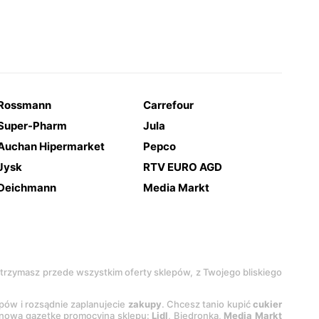
Rossmann
Carrefour
Super-Pharm
Jula
Auchan Hipermarket
Pepco
Jysk
RTV EURO AGD
Deichmann
Media Markt
 otrzymasz przede wszystkim oferty sklepów, z Twojego bliskiego
epów i rozsądnie zaplanujecie
zakupy
. Chcesz tanio kupić
cukier
z nową gazetkę promocyjną sklepu:
Lidl
, Biedronka,
Media Markt