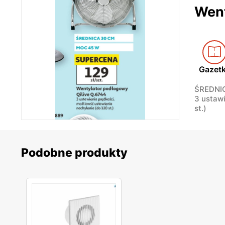
Went
Gazet
ŚREDNIC
3 ustawi
st.)
Podobne produkty