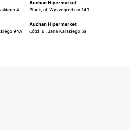
Auchan Hipermarket
wskiego 4
Płock, ul. Wyszogrodzka 140
Auchan Hipermarket
dskiego 94A
Łódź, ul. Jana Karskiego 5a
Auchan Hipermarket
Kielce, ul. Radomska 8
Auchan Hipermarket
ława
Białystok, ul. Hetmańska 16
Auchan Hipermarket
Częstochowa, ul. Stefana
Kisielewskiego 8/16
Auchan Hipermarket