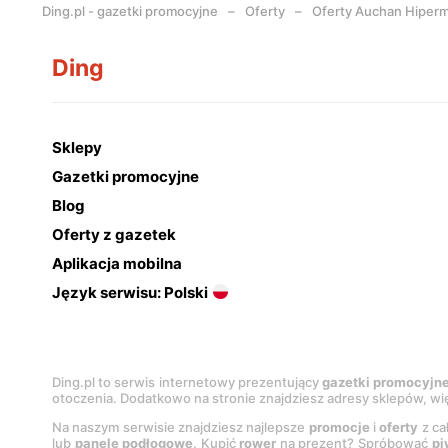
Ding.pl - gazetki promocyjne
Oferty
Oferty Auchan Hiperm
Ding
Sklepy
Gazetki promocyjne
Blog
Oferty z gazetek
Aplikacja mobilna
Język serwisu: Polski
Ding.pl to serwis internetowy prezentujący
gazetki promocyjn
otoczenia. Dodatkowo na stronie znajdziesz adresy sklepów, wię
Na naszym serwisie znajdziesz najlepsze
promocje
i
oferty
z ca
lub
panele podłogowe
. Kupić
rower
na prezent? Spróbować
pi