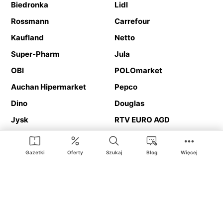
Biedronka
Lidl
Rossmann
Carrefour
Kaufland
Netto
Super-Pharm
Jula
OBI
POLOmarket
Auchan Hipermarket
Pepco
Dino
Douglas
Jysk
RTV EURO AGD
Action
Media Expert
Deichmann
Media Markt
Gazetki
Oferty
Szukaj
Blog
Więcej
Ding.pl to serwis internetowy prezentujący
gazetki promocyjne
oraz
katalogi
sklepów i dużych sieci handlowych. Dzięki
geolokalizacji otrzymasz przede wszystkim oferty sklepów, z
Twojego bliskiego otoczenia. Dodatkowo na stronie znajdziesz
adresy sklepów, więc w trakcie podróży bez problemu trafisz do
ulubionego sklepu.