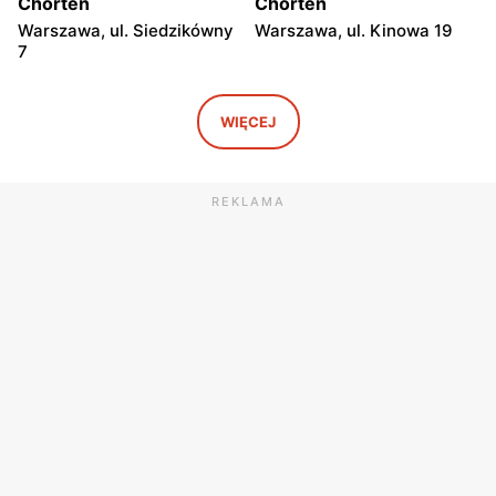
Chorten
Chorten
Warszawa, ul. Siedzikówny
Warszawa, ul. Kinowa 19
7
Chorten
Chorten
Warszawa, ul. Jana
Warszawa al. Stanów
WIĘCEJ
Olbrachta 34
Zjednoczonych 32/U1
Chorten
Chorten
REKLAMA
Warszawa, ul. Franciszka
Warszawa, ul. Wejherowska
Żymirskiego 7/168u
20
Chorten
Chorten
Warszawa, ul. Siennicka
Warszawa, ul. Barkocińska
6/18
6
Chorten
Chorten
Warszawa, ul. Igańska
Warszawa, ul. Trocka 10D
28\U4
Chorten
Chorten
Warszawa, ul. Gen. Romana
Warszawa, ul. Wrocławska