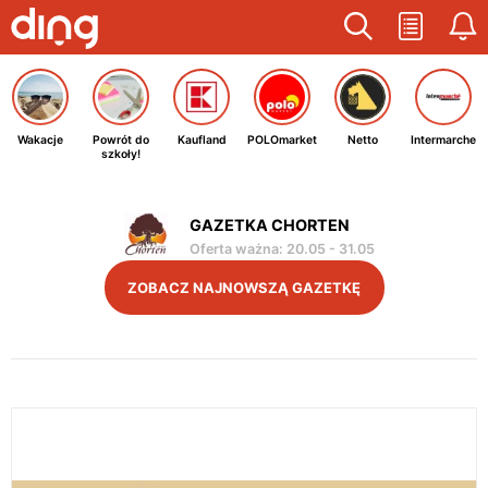
Wakacje
Powrót do
Kaufland
POLOmarket
Netto
Intermarche
szkoły!
GAZETKA CHORTEN
Oferta ważna
:
20.05
-
31.05
ZOBACZ NAJNOWSZĄ GAZETKĘ