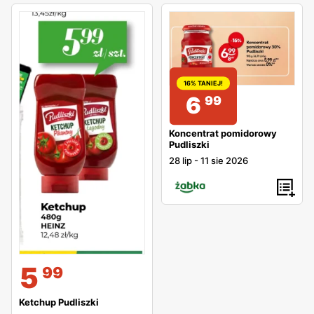
16% TANIEJ!
6
99
Koncentrat pomidorowy
Pudliszki
28 lip
-
11 sie 2026
5
99
Ketchup Pudliszki