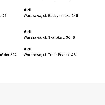
Aldi
a 71
Warszawa, ul. Radzymińska 245
Aldi
Warszawa, ul. Skarbka z Gór 8
Aldi
ańska 224
Warszawa, ul. Trakt Brzeski 48
Aldi
Legionowo, ul. Jagiellońska 24
Aldi
Grodzisk Mazowiecki, ul. Elizy
Orzeszkowej 1