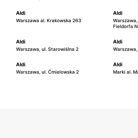
Aldi
Aldi
Warszawa al. Krakowska 263
Warszawa, 
Fieldorfa N
Aldi
Aldi
Warszawa, ul. Starowiślna 2
Warszawa, 
Aldi
Aldi
Warszawa, ul. Ćmielowska 2
Marki al. M
Aldi
Aldi
Stara Iwiczna, ul. Nowa 4B
Kobyłka, ul
Aldi
Aldi
Wołomin, ul. Mikołaja Reja 14
Radzymin, 