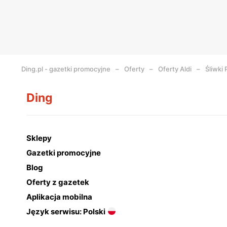
Ding.pl - gazetki promocyjne
Oferty
Oferty Aldi
Śliwki 
Ding
Sklepy
Gazetki promocyjne
Blog
Oferty z gazetek
Aplikacja mobilna
Język serwisu: Polski