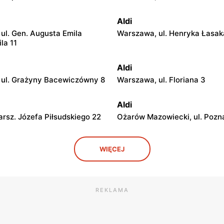
Aldi
ul. Gen. Augusta Emila
Warszawa, ul. Henryka Łasak
ila 11
Aldi
ul. Grażyny Bacewiczówny 8
Warszawa, ul. Floriana 3
Aldi
arsz. Józefa Piłsudskiego 22
Ożarów Mazowiecki, ul. Pozn
Aldi
WIĘCEJ
. Przyjacielska 1
Józefów, ul. Graniczna 2
Aldi
ul. Wołomińska 5
Milanówek, ul. Królewska 52
REKLAMA