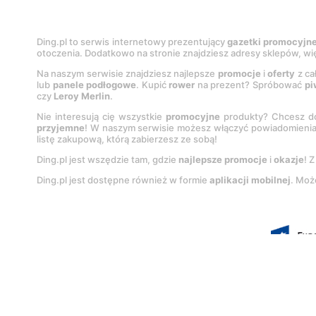
Ding.pl to serwis internetowy prezentujący
gazetki promocyjn
otoczenia. Dodatkowo na stronie znajdziesz adresy sklepów, wię
Na naszym serwisie znajdziesz najlepsze
promocje
i
oferty
z ca
lub
panele podłogowe
. Kupić
rower
na prezent? Spróbować
pi
czy
Leroy Merlin
.
Nie interesują cię wszystkie
promocyjne
produkty? Chcesz do
przyjemne
! W naszym serwisie możesz włączyć powiadomieni
listę zakupową, którą zabierzesz ze sobą!
Ding.pl jest wszędzie tam, gdzie
najlepsze promocje
i
okazje
! 
Ding.pl jest dostępne również w formie
aplikacji mobilnej
. Moż