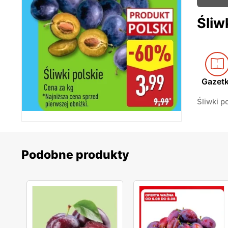
Śliw
Gazet
Śliwki p
Podobne produkty