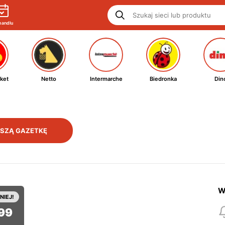
handlu
ket
Netto
Intermarche
Biedronka
Din
SZĄ GAZETKĘ
W
NIEJ!
99