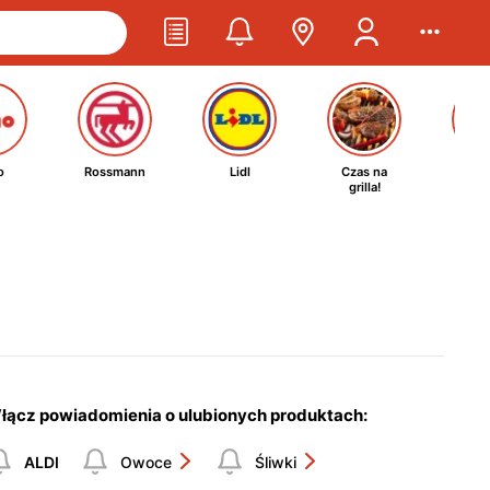
o
Rossmann
Lidl
Czas na
Ta
grilla!
kosm
łącz powiadomienia o ulubionych produktach:
ALDI
Owoce
Śliwki