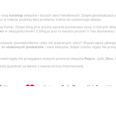
e
oraz
katalogi
sklepów i dużych sieci handlowych. Dzięki geolokalizacji
c w trakcie podróży bez problemu trafisz do ulubionego sklepu.
łej Polski. Dzięki Ding.pl w prosty sposób porównasz ceny z różnych skl
wa
w okazyjnej cenie? Z Ding.pl jest to bardzo proste! U nas dostanies
stawać powiadomienia tylko od wybranych sieci? Wypatrujesz jakieg
a do
ulubionych produktów
i sieci sklepów, dzięki czemu nigdy nie prz
Z nami nigdy nie przegapisz nowych promocji sklepów
Pepco
, Jysk,
Dino
,
ecie ją pobrać za darmo z naszej strony internetowej.