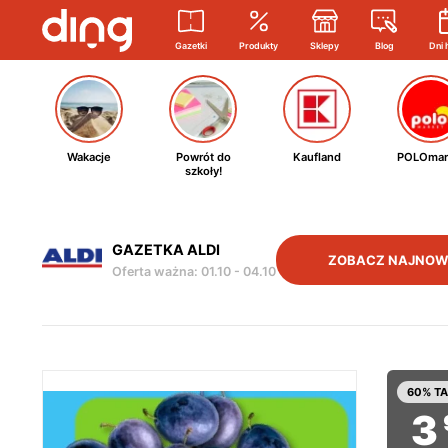
Gazetki
Produkty
Sklepy
Blog
Dni 
Wakacje
Powrót do
Kaufland
POLOmar
szkoły!
GAZETKA ALDI
ZOBACZ NAJNOW
Oferta ważna
:
01.10
-
04.10
60% TA
3