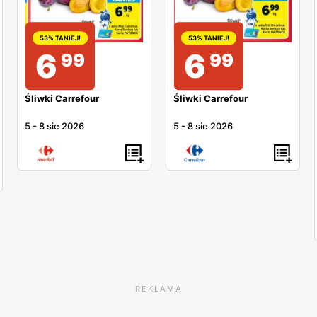
53% TANIEJ!
53% TANIEJ!
6
6
99
99
Śliwki Carrefour
Śliwki Carrefour
5
-
8 sie 2026
5
-
8 sie 2026
REKLAMA