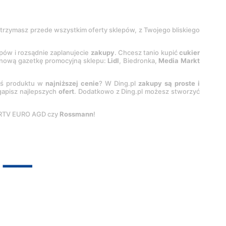
 otrzymasz przede wszystkim oferty sklepów, z Twojego bliskiego
epów i rozsądnie zaplanujecie
zakupy
. Chcesz tanio kupić
cukier
z nową gazetkę promocyjną sklepu:
Lidl
, Biedronka,
Media Markt
oś produktu w
najniższej cenie
? W Ding.pl
zakupy są proste i
egapisz najlepszych
ofert
. Dodatkowo z Ding.pl możesz stworzyć
 RTV EURO AGD czy
Rossmann
!