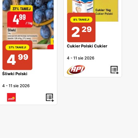
8% TANIEJ!
2
29
Cukier Polski Cukier
37% TANIEJ!
4
99
4
-
11 sie 2026
Śliwki Polski
4
-
11 sie 2026