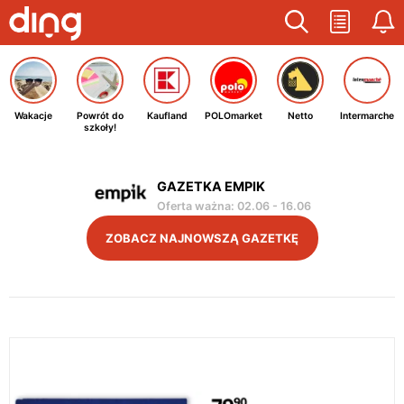
Wakacje
Powrót do
Kaufland
POLOmarket
Netto
Intermarche
szkoły!
GAZETKA EMPIK
Oferta ważna
:
02.06
-
16.06
ZOBACZ NAJNOWSZĄ GAZETKĘ