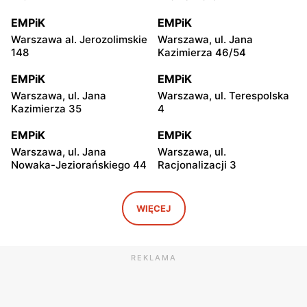
EMPiK
EMPiK
Warszawa al. Jerozolimskie
Warszawa, ul. Jana
148
Kazimierza 46/54
EMPiK
EMPiK
Warszawa, ul. Jana
Warszawa, ul. Terespolska
Kazimierza 35
4
EMPiK
EMPiK
Warszawa, ul. Jana
Warszawa, ul.
Nowaka-Jeziorańskiego 44
Racjonalizacji 3
EMPiK
EMPiK
Warszawa, ul. Bukowa 25
Warszawa, ul. Górczewska
WIĘCEJ
124
EMPiK
EMPiK
REKLAMA
Warszawa, ul. Grochowska
Warszawa, ul. Połczyńska 4
230
EMPiK
EMPiK