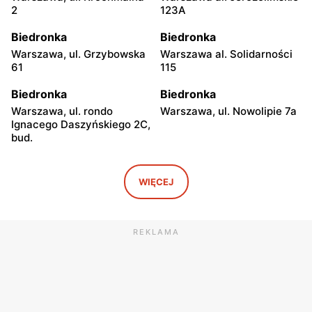
2
123A
Biedronka
Biedronka
Warszawa, ul. Grzybowska
Warszawa al. Solidarności
61
115
Biedronka
Biedronka
Warszawa, ul. rondo
Warszawa, ul. Nowolipie 7a
Ignacego Daszyńskiego 2C,
bud.
Biedronka
Biedronka
Warszawa, ul. Ogrodowa 58
Warszawa al. Solidarności
WIĘCEJ
86 88
Biedronka
Biedronka
REKLAMA
Warszawa, ul. Dobra 42
Warszawa, ul. Juliana
Ursyna Niemcewicza 8
Biedronka
Biedronka
Warszawa, ul. Solec 24
Warszawa, ul. Juliana
Ursyna Niemcewicza 26