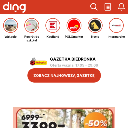
Wakacje
Powrót do
Kaufland
POLOmarket
Netto
Intermarche
szkoły!
GAZETKA BIEDRONKA
Oferta ważna
:
17.05
-
29.06
ZOBACZ NAJNOWSZĄ GAZETKĘ