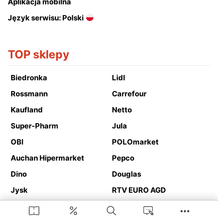
Aplikacja mobilna
Język serwisu: Polski
TOP sklepy
Biedronka
Lidl
Rossmann
Carrefour
Kaufland
Netto
Super-Pharm
Jula
OBI
POLOmarket
Auchan Hipermarket
Pepco
Dino
Douglas
Jysk
RTV EURO AGD
Action
Media Expert