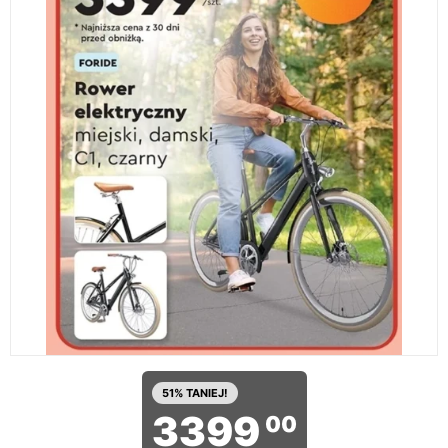
51% TANIEJ!
3399
00