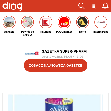
Wakacje
Powrót do
Kaufland
POLOmarket
Netto
Intermarche
szkoły!
GAZETKA SUPER-PHARM
Oferta ważna
:
14.05
-
15.06
ZOBACZ NAJNOWSZĄ GAZETKĘ