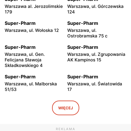
Warszawa al. Jerozolimskie
Warszawa, ul. Górczewska
179
124
Super-Pharm
Super-Pharm
Warszawa, ul. Wołoska 12
Warszawa, ul.
Ostrobramska 75 c
Super-Pharm
Super-Pharm
Warszawa, ul. Gen.
Warszawa, ul. Zgrupowania
Felicjana Sławoja
AK Kampinos 15
Składkowskiego 4
Super-Pharm
Super-Pharm
Warszawa, ul. Malborska
Warszawa, ul. Światowida
51/53
17
Super-Pharm
Super-Pharm
Warszawa, ul. Belgradzka
Stara Iwiczna, ul. Nowa 4A
WIĘCEJ
14
Super-Pharm
Super-Pharm
REKLAMA