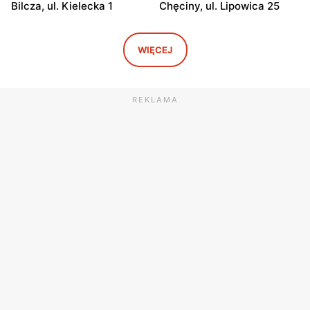
Bilcza, ul. Kielecka 1
Chęciny, ul. Lipowica 25
moje sklepy
moje sklepy
Iwaniska, ul. Ujazdowska 5
Bogoria, ul. Rynek 30
WIĘCEJ
moje sklepy
moje sklepy
Gorzyce, ul. Szkolna 44
Grębów, ul. Wydrza 180
REKLAMA
moje sklepy
moje sklepy
Jadachy, ul. Jadachy 111
Jeżowe, ul. Zalesie 77
moje sklepy
moje sklepy
Kazimierza Wielka, ul.
Kamień, ul. Błonie 23
Kolejowa 15
moje sklepy
moje sklepy
Górki, ul. Górki 71
Gumniska, ul. Gumniska
157C
moje sklepy
moje sklepy
Iwierzyce, ul. Iwierzyce
Tczew, ul. Franciszka Żwirki
152A
61