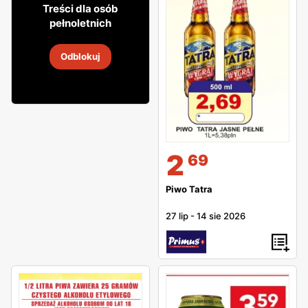
12
78
Treści dla osób
pełnoletnich
Piwo Tatra
Odblokuj
31 lip
-
15 sie 2026
2
69
Piwo Tatra
27 lip
-
14 sie 2026