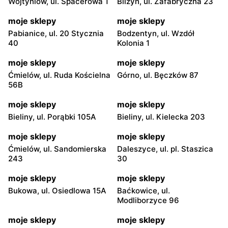
Wojtyniów, ul. Spacerowa 1
Bliżyn, ul. Zafabryczna 23
moje sklepy
moje sklepy
Pabianice, ul. 20 Stycznia
Bodzentyn, ul. Wzdół
40
Kolonia 1
moje sklepy
moje sklepy
Ćmielów, ul. Ruda Kościelna
Górno, ul. Bęczków 87
56B
moje sklepy
moje sklepy
Bieliny, ul. Porąbki 105A
Bieliny, ul. Kielecka 203
moje sklepy
moje sklepy
Ćmielów, ul. Sandomierska
Daleszyce, ul. pl. Staszica
243
30
moje sklepy
moje sklepy
Bukowa, ul. Osiedlowa 15A
Baćkowice, ul.
Modliborzyce 96
moje sklepy
moje sklepy