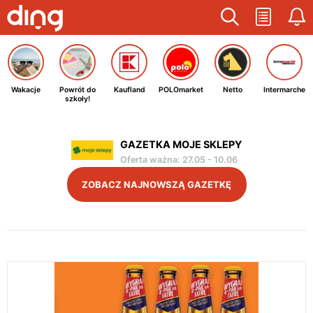
Wakacje
Powrót do
Kaufland
POLOmarket
Netto
Intermarche
szkoły!
GAZETKA MOJE SKLEPY
Oferta ważna
:
27.05
-
10.06
ZOBACZ NAJNOWSZĄ GAZETKĘ