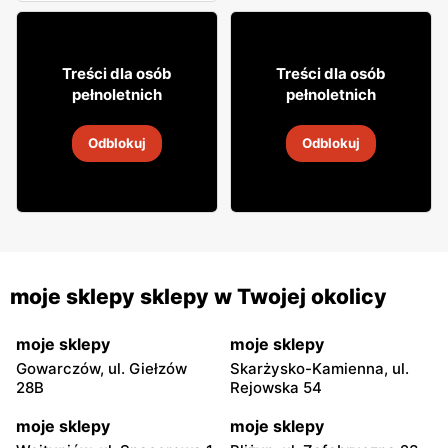
3
2
16
75
Treści dla osób
Treści dla osób
pełnoletnich
pełnoletnich
Piwo Tyskie
Piwo Harnaś
Odblokuj
Odblokuj
31 lip
-
15 sie 2026
31 lip
-
15 sie 2026
moje sklepy sklepy w Twojej okolicy
moje sklepy
moje sklepy
Gowarczów, ul. Giełzów
Skarżysko-Kamienna, ul.
28B
Rejowska 54
moje sklepy
moje sklepy