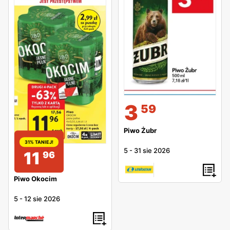
3
59
Piwo Żubr
31% TANIEJ!
5
-
31 sie 2026
11
96
Piwo Okocim
5
-
12 sie 2026