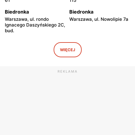
61
115
Biedronka
Biedronka
Warszawa, ul. rondo
Warszawa, ul. Nowolipie 7a
Ignacego Daszyńskiego 2C,
bud.
Biedronka
Biedronka
Warszawa, ul. Ogrodowa 58
Warszawa al. Solidarności
WIĘCEJ
86 88
Biedronka
Biedronka
REKLAMA
Warszawa, ul. Dobra 42
Warszawa, ul. Juliana
Ursyna Niemcewicza 8
Biedronka
Biedronka
Warszawa, ul. Solec 24
Warszawa, ul. Juliana
Ursyna Niemcewicza 26
Biedronka
Biedronka
Warszawa, ul.
Warszawa, ul. Górnośląska
Bonifraterska 6
6