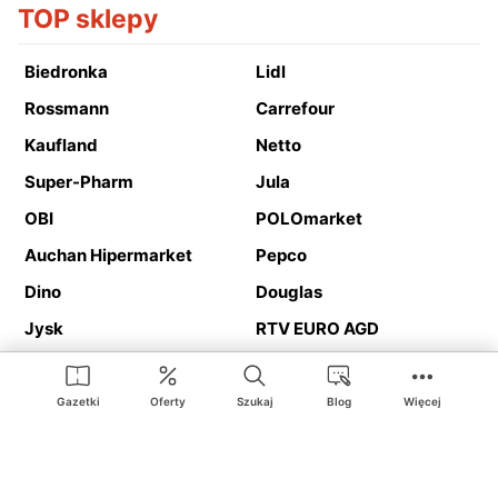
TOP sklepy
Biedronka
Lidl
Rossmann
Carrefour
Kaufland
Netto
Super-Pharm
Jula
OBI
POLOmarket
Auchan Hipermarket
Pepco
Dino
Douglas
Jysk
RTV EURO AGD
Action
Media Expert
Deichmann
Media Markt
Gazetki
Oferty
Szukaj
Blog
Więcej
Ding.pl to serwis internetowy prezentujący
gazetki promocyjne
oraz
katalogi
sklepów i dużych sieci handlowych. Dzięki