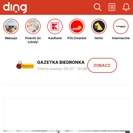
Wakacje
Powrót do
Kaufland
POLOmarket
Netto
Intermarche
szkoły!
GAZETKA BIEDRONKA
ZOBACZ
Oferta ważna
:
05.07
-
31.08