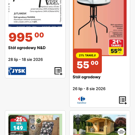
995
00
Stół ogrodowy N&D
21% TANIEJ!
28 lip
-
18 sie 2026
55
00
Stół ogrodowy
26 lip
-
8 sie 2026