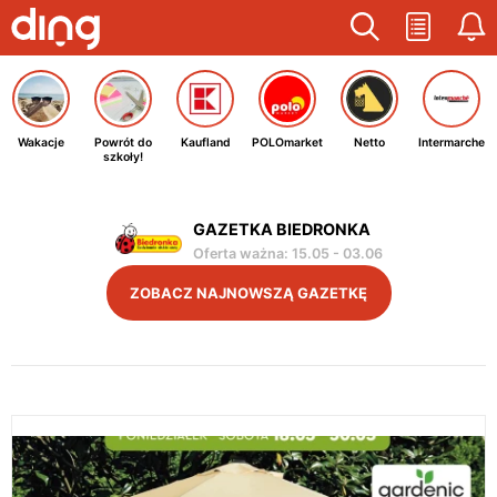
Wakacje
Powrót do
Kaufland
POLOmarket
Netto
Intermarche
szkoły!
GAZETKA BIEDRONKA
Oferta ważna
:
15.05
-
03.06
ZOBACZ NAJNOWSZĄ GAZETKĘ