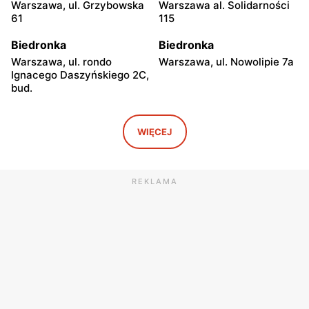
Warszawa, ul. Grzybowska
Warszawa al. Solidarności
61
115
Biedronka
Biedronka
Warszawa, ul. rondo
Warszawa, ul. Nowolipie 7a
Ignacego Daszyńskiego 2C,
bud.
Biedronka
Biedronka
Warszawa, ul. Ogrodowa 58
Warszawa al. Solidarności
WIĘCEJ
86 88
Biedronka
Biedronka
REKLAMA
Warszawa, ul. Dobra 42
Warszawa, ul. Juliana
Ursyna Niemcewicza 8
Biedronka
Biedronka
Warszawa, ul. Solec 24
Warszawa, ul. Juliana
Ursyna Niemcewicza 26
Biedronka
Biedronka
Warszawa, ul.
Warszawa, ul. Górnośląska