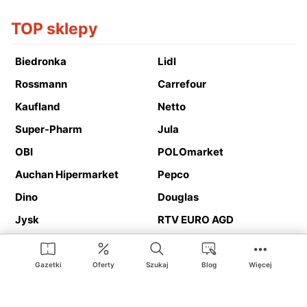
TOP sklepy
Biedronka
Lidl
Rossmann
Carrefour
Kaufland
Netto
Super-Pharm
Jula
OBI
POLOmarket
Auchan Hipermarket
Pepco
Dino
Douglas
Jysk
RTV EURO AGD
Action
Media Expert
Deichmann
Media Markt
Gazetki
Oferty
Szukaj
Blog
Więcej
Ding.pl to serwis internetowy prezentujący
gazetki promocyjne