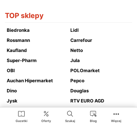
TOP sklepy
Biedronka
Lidl
Rossmann
Carrefour
Kaufland
Netto
Super-Pharm
Jula
OBI
POLOmarket
Auchan Hipermarket
Pepco
Dino
Douglas
Jysk
RTV EURO AGD
Action
Media Expert
Deichmann
Media Markt
Gazetki
Oferty
Szukaj
Blog
Więcej