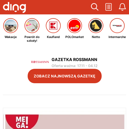
Wakacje
Powrót do
Kaufland
POLOmarket
Netto
Intermarche
szkoły!
GAZETKA ROSSMANN
Oferta ważna
:
17.11
-
04.12
ZOBACZ NAJNOWSZĄ GAZETKĘ