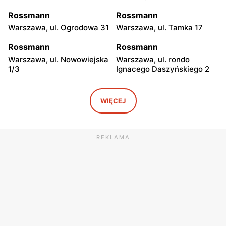
Rossmann
Rossmann
Warszawa, ul. Ogrodowa 31
Warszawa, ul. Tamka 17
Rossmann
Rossmann
Warszawa, ul. Nowowiejska
Warszawa, ul. rondo
1/3
Ignacego Daszyńskiego 2
Rossmann
Rossmann
Warszawa, ul. Piękna 16 b
Warszawa, ul.
WIĘCEJ
Marszałkowska 28
Rossmann
Rossmann
REKLAMA
Warszawa, ul. Senatorska 2
Warszawa, ul. Prosta 68
Rossmann
Rossmann
Warszawa, ul. Mokotowska
Warszawa, ul.
1
Marszałkowska 126/134
Rossmann
Rossmann
Warszawa, ul. Ludna 1 a
Warszawa, ul. Grójecka 17