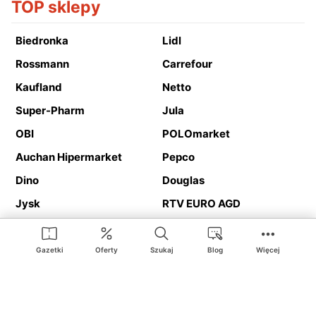
TOP sklepy
Biedronka
Lidl
Rossmann
Carrefour
Kaufland
Netto
Super-Pharm
Jula
OBI
POLOmarket
Auchan Hipermarket
Pepco
Dino
Douglas
Jysk
RTV EURO AGD
Action
Media Expert
Deichmann
Media Markt
Gazetki
Oferty
Szukaj
Blog
Więcej
Ding.pl to serwis internetowy prezentujący
gazetki promocyjne
oraz
katalogi
sklepów i dużych sieci handlowych. Dzięki
geolokalizacji otrzymasz przede wszystkim oferty sklepów, z