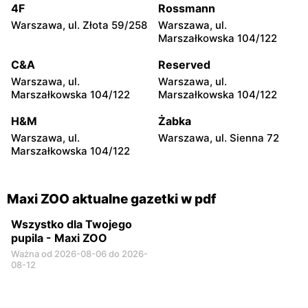
2b
4F
Rossmann
Warszawa, ul. Złota 59/258
Warszawa, ul.
Maxi ZOO
Maxi ZOO
Marszałkowska 104/122
Radom, ul. Stanisława
Radom, ul. Bolesława
Żółkiewskiego 4
Chrobrego 2
C&A
Reserved
Warszawa, ul.
Warszawa, ul.
Maxi ZOO
Maxi ZOO
Marszałkowska 104/122
Marszałkowska 104/122
Płock, ul. Przemysłowa 1
Ostrołęka, ul. Gen. Augusta
Emila Fieldorfa Nila 28
H&M
Żabka
Warszawa, ul.
Warszawa, ul. Sienna 72
Maxi ZOO
Maxi ZOO
Marszałkowska 104/122
Łódź al. Marsz. Józefa
Łódź, ul. Jana Karskiego 5
Piłsudskiego 94
Maxi ZOO aktualne gazetki w pdf
Wszystko dla Twojego
pupila - Maxi ZOO
Ważna od 2026-08-06 do 2026-
08-12