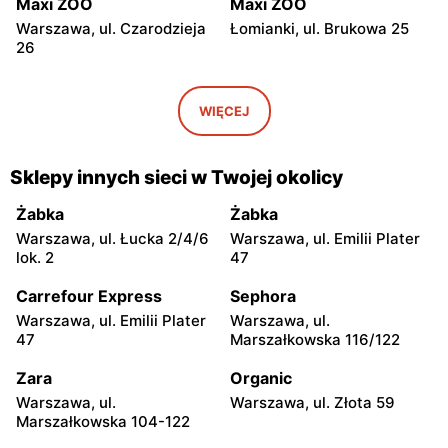
Maxi ZOO
Maxi ZOO
Warszawa, ul. Czarodzieja
Łomianki, ul. Brukowa 25
26
Maxi ZOO
Maxi ZOO
Janki, ul. pl. Szwedzki 3
Piaseczno, ul. Okulickiego
WIĘCEJ
20
Maxi ZOO
Maxi ZOO
Sklepy innych sieci w Twojej okolicy
Nowa Wieś, ul. Brzozowa
Jabłonna, ul. Akademijna
85
32
Żabka
Żabka
Warszawa, ul. Łucka 2/4/6
Warszawa, ul. Emilii Plater
Maxi ZOO
Maxi ZOO
lok. 2
47
Wołomin, ul. Geodetów 2
Otwock, ul. Płk. Ryszarda
Kuklińskiego 1
Carrefour Express
Sephora
Warszawa, ul. Emilii Plater
Warszawa, ul.
Maxi ZOO
Maxi ZOO
47
Marszałkowska 116/122
Milanówek, ul. Nowowiejska
Grodzisk Mazowiecki, ul.
2A
Żyrardowska 12
Zara
Organic
Warszawa, ul.
Warszawa, ul. Złota 59
Maxi ZOO
Maxi ZOO
Marszałkowska 104-122
Stojadła, ul. Warszawska 57
Sochaczew, ul. Wójtówka