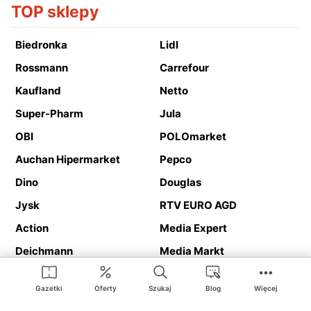
TOP sklepy
Biedronka
Lidl
Rossmann
Carrefour
Kaufland
Netto
Super-Pharm
Jula
OBI
POLOmarket
Auchan Hipermarket
Pepco
Dino
Douglas
Jysk
RTV EURO AGD
Action
Media Expert
Deichmann
Media Markt
Gazetki
Oferty
Szukaj
Blog
Więcej
Ding.pl to serwis internetowy prezentujący
gazetki promocyjne
oraz
katalogi
sklepów i dużych sieci handlowych. Dzięki