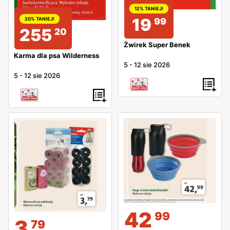
12% TANIEJ!
19
99
20% TANIEJ!
255
20
Żwirek Super Benek
Karma dla psa Wilderness
5
-
12 sie 2026
5
-
12 sie 2026
42
99
3
79