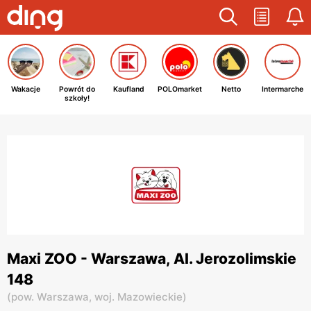
Wakacje
Powrót do
Kaufland
POLOmarket
Netto
Intermarche
szkoły!
Maxi ZOO - Warszawa, Al. Jerozolimskie
148
(
pow. Warszawa,
woj. Mazowieckie
)