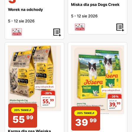
Miska dla psa Dogs Creek
Worek na odchody
5
-
12 sie 2026
5
-
12 sie 2026
20% TANIEJ!
20% TANIEJ!
55
99
39
99
Karma dla psa Wiejska