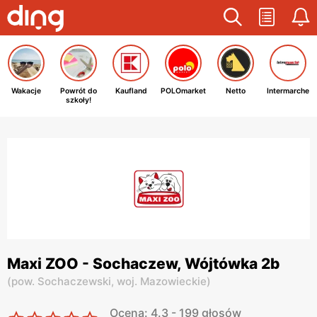
Wakacje
Powrót do
Kaufland
POLOmarket
Netto
Intermarche
szkoły!
Maxi ZOO - Sochaczew, Wójtówka 2b
(
pow. Sochaczewski,
woj. Mazowieckie
)
Ocena: 4.3 - 199 głosów