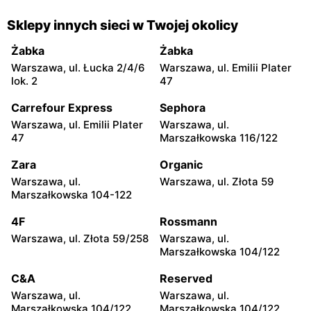
Maxi ZOO
Maxi ZOO
Piaseczno, ul. Okulickiego
Nowa Wieś, ul. Brzozowa
Sklepy innych sieci w Twojej okolicy
20
85
Żabka
Żabka
Maxi ZOO
Maxi ZOO
Warszawa, ul. Łucka 2/4/6
Warszawa, ul. Emilii Plater
Jabłonna, ul. Akademijna
Wołomin, ul. Geodetów 2
lok. 2
47
32
Carrefour Express
Sephora
Maxi ZOO
Maxi ZOO
Warszawa, ul. Emilii Plater
Warszawa, ul.
Otwock, ul. Płk. Ryszarda
Milanówek, ul. Nowowiejska
47
Marszałkowska 116/122
Kuklińskiego 1
2A
Zara
Organic
Maxi ZOO
Maxi ZOO
Warszawa, ul.
Warszawa, ul. Złota 59
Grodzisk Mazowiecki, ul.
Stojadła, ul. Warszawska 57
Marszałkowska 104-122
Żyrardowska 12
4F
Rossmann
Maxi ZOO
Maxi ZOO
Warszawa, ul. Złota 59/258
Warszawa, ul.
Radom, ul. Stanisława
Radom, ul. Bolesława
Marszałkowska 104/122
Żółkiewskiego 4
Chrobrego 2
C&A
Reserved
Maxi ZOO
Maxi ZOO
Warszawa, ul.
Warszawa, ul.
Płock, ul. Przemysłowa 1
Ostrołęka, ul. Gen. Augusta
Marszałkowska 104/122
Marszałkowska 104/122