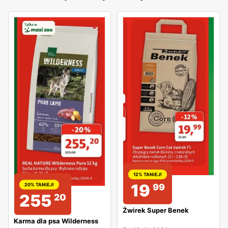
12% TANIEJ!
19
99
20% TANIEJ!
255
20
Żwirek Super Benek
Karma dla psa Wilderness