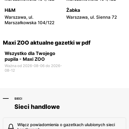
Emila Fieldorfa Nila 28
H&M
Żabka
Maxi ZOO
Maxi ZOO
Warszawa, ul.
Warszawa, ul. Sienna 72
Łódź al. Marsz. Józefa
Łódź, ul. Jana Karskiego 5
Marszałkowska 104/122
Piłsudskiego 94
Maxi ZOO aktualne gazetki w pdf
Wszystko dla Twojego
pupila - Maxi ZOO
Ważna od 2026-08-06 do 2026-
08-12
SIECI
Sieci handlowe
Włącz powiadomienia o gazetkach ulubionych sieci