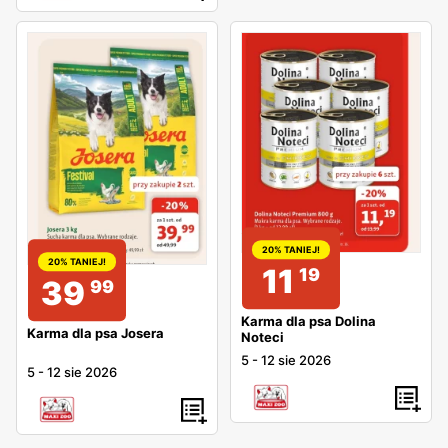
20% TANIEJ!
20% TANIEJ!
11
19
39
99
Karma dla psa Dolina
Karma dla psa Josera
Noteci
5
-
12 sie 2026
5
-
12 sie 2026