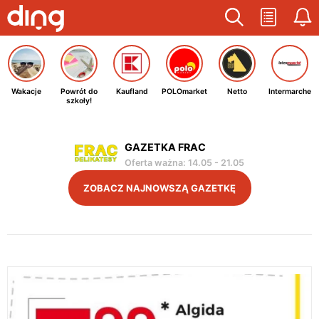
Wakacje
Powrót do
Kaufland
POLOmarket
Netto
Intermarche
szkoły!
GAZETKA FRAC
Oferta ważna
:
14.05
-
21.05
ZOBACZ NAJNOWSZĄ GAZETKĘ