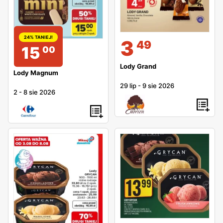
24% TANIEJ!
3
49
15
00
Lody Grand
Lody Magnum
29 lip
-
9 sie 2026
2
-
8 sie 2026